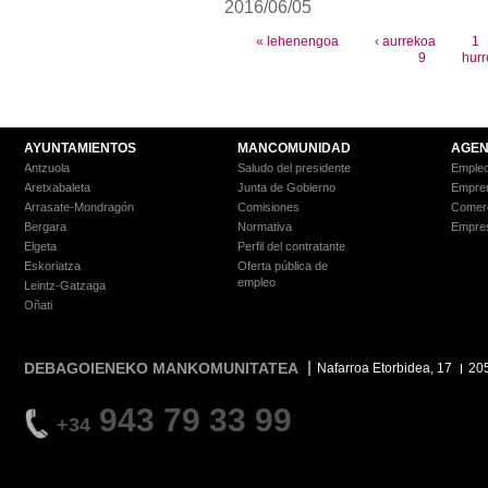
2016/06/05
Pages
« lehenengoa
‹ aurrekoa
1
9
hurr
AYUNTAMIENTOS
MANCOMUNIDAD
AGEN
Antzuola
Saludo del presidente
Empleo
Aretxabaleta
Junta de Gobierno
Empre
Arrasate-Mondragón
Comisiones
Comer
Bergara
Normativa
Empre
Elgeta
Perfil del contratante
Eskoriatza
Oferta pública de
empleo
Leintz-Gatzaga
Oñati
DEBAGOIENEKO MANKOMUNITATEA
Nafarroa Etorbidea, 17
20
943 79 33 99
+34