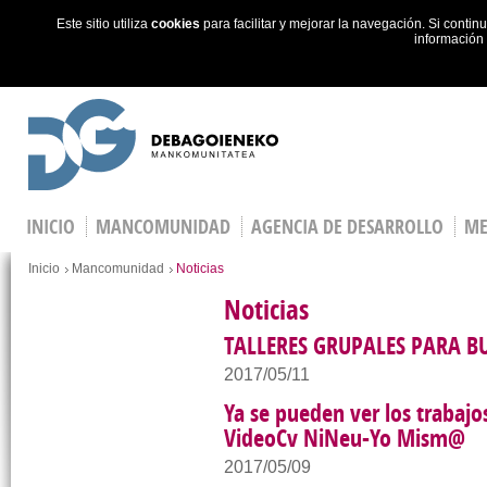
Este sitio utiliza
cookies
para facilitar y mejorar la navegación. Si cont
información
Skip to main content
INICIO
MANCOMUNIDAD
AGENCIA DE DESARROLLO
ME
Estás en
Inicio
Mancomunidad
Noticias
Noticias
TALLERES GRUPALES PARA B
2017/05/11
Ya se pueden ver los trabaj
VideoCv NiNeu-Yo Mism@
2017/05/09