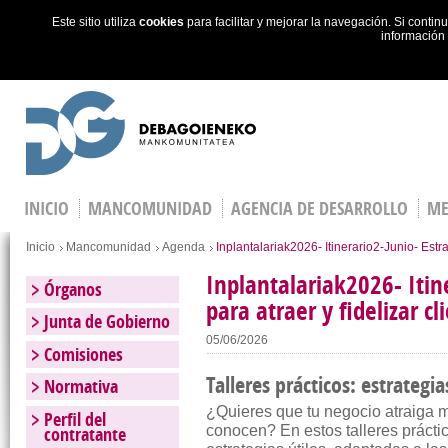
Este sitio utiliza
cookies
para facilitar y mejorar la navegación. Si cont
información
Skip to main content
INICIO
MANCOMUNIDAD
AGENCIA DE DESARROLLO
ME
Estás en
Inicio
Mancomunidad
Agenda
Inplantalariak2026- Itinerario2-Junio- Estra
Inplantalariak2026- Itin
Órganos
para atraer y fidelizar cl
Junta de Gobierno
05/06/2026
Comisiones
Talleres prácticos: estrategia
Normativa
¿Quieres que tu negocio atraiga má
Perfil del
contratante
conocen? En estos talleres prácti