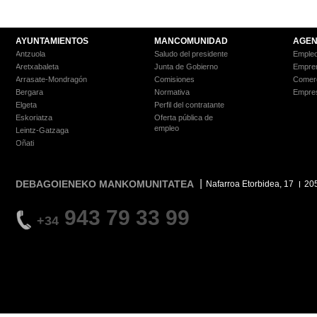
AYUNTAMIENTOS
MANCOMUNIDAD
AGEN
Antzuola
Saludo del presidente
Empleo
Aretxabaleta
Junta de Gobierno
Empre
Arrasate-Mondragón
Comisiones
Comer
Bergara
Normativa
Empre
Elgeta
Perfil del contratante
Eskoriatza
Oferta pública de
empleo
Leintz-Gatzaga
Oñati
DEBAGOIENEKO MANKOMUNITATEA
Nafarroa Etorbidea, 17
20
943 79 33 99
+34