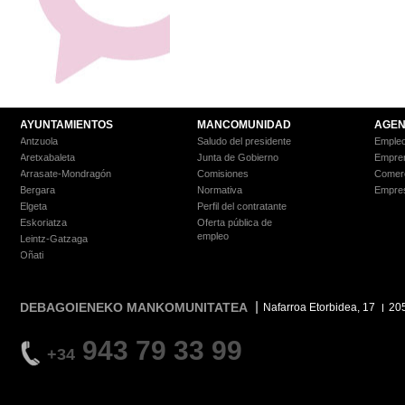
AYUNTAMIENTOS
MANCOMUNIDAD
AGEN
Antzuola
Saludo del presidente
Empleo
Aretxabaleta
Junta de Gobierno
Empre
Arrasate-Mondragón
Comisiones
Comer
Bergara
Normativa
Empre
Elgeta
Perfil del contratante
Eskoriatza
Oferta pública de
empleo
Leintz-Gatzaga
Oñati
DEBAGOIENEKO MANKOMUNITATEA
Nafarroa Etorbidea, 17
20
943 79 33 99
+34