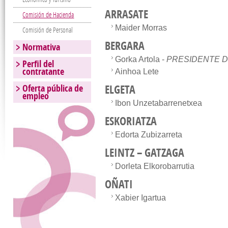
ARRASATE
Comisión de Hacienda
Maider Morras
Comisión de Personal
BERGARA
Normativa
Gorka Artola -
PRESIDENTE D
Perfil del
contratante
Ainhoa Lete
Oferta pública de
ELGETA
empleo
Ibon Unzetabarrenetxea
ESKORIATZA
Edorta Zubizarreta
LEINTZ – GATZAGA
Dorleta Elkorobarrutia
OÑATI
Xabier Igartua