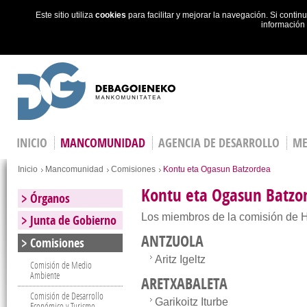
Este sitio utiliza
cookies
para facilitar y mejorar la navegación. Si cont
información
Skip to main content
INICIO
MANCOMUNIDAD
AGENCIA DE DESARROLLO
ME
You are here
Inicio
Mancomunidad
Comisiones
Kontu eta Ogasun Batzordea
Kontu eta Ogasun Batzo
Órganos
Los miembros de la comisión de 
Junta de Gobierno
ANTZUOLA
Comisiones
Aritz Igeltz
Comisión de Medio
Ambiente
ARETXABALETA
Comisión de Desarrollo
Garikoitz Iturbe
Económico y Turismo