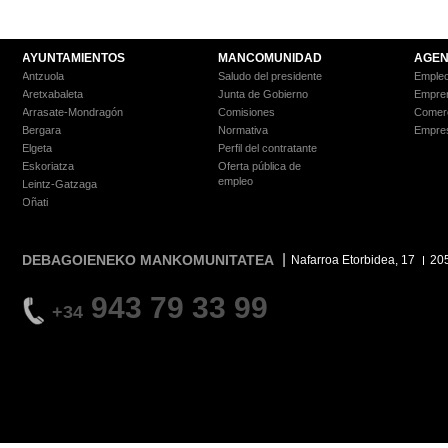
AYUNTAMIENTOS
MANCOMUNIDAD
AGEN
Antzuola
Saludo del presidente
Empleo
Aretxabaleta
Junta de Gobierno
Empre
Arrasate-Mondragón
Comisiones
Comer
Bergara
Normativa
Empre
Elgeta
Perfil del contratante
Eskoriatza
Oferta pública de
empleo
Leintz-Gatzaga
Oñati
DEBAGOIENEKO MANKOMUNITATEA
Nafarroa Etorbidea, 17
20
943 79 33 99
+34