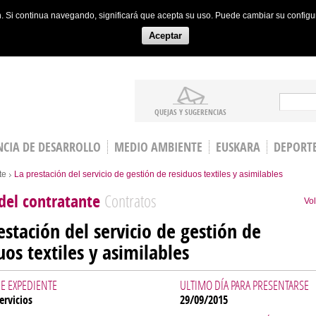
ón. Si continua navegando, significará que acepta su uso. Puede cambiar su config
Aceptar
Search
QUEJAS Y SUGERENCIAS
CIA DE DESARROLLO
MEDIO AMBIENTE
EUSKARA
DEPORT
te
La prestación del servicio de gestión de residuos textiles y asimilables
 del contratante
Contratos
Vol
estación del servicio de gestión de
uos textiles y asimilables
E EXPEDIENTE
ULTIMO DÍA PARA PRESENTARSE
ervicios
29/09/2015