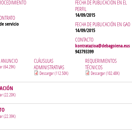
PROCEDIMIENTO
FECHA DE PUBLICACIÓN EN EL
PERFIL
14/09/2015
CONTRATO
de servicio
FECHA DE PUBLICACIÓN EN GAO
14/09/2015
CONTACTO
kontratazioa@debagoiena.eus
943793399
L ANUNCIO
CLÁUSULAS
REQUERIMIENTOS
ar (64.29K)
ADMINISTRATIVAS
TÉCNICOS
Descargar (112.50K)
Descargar (102.48K)
CACIÓN
ar (22.20K)
TO
ar (22.39K)