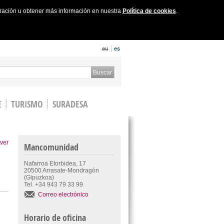
uración u obtener más información en nuestra
Política de cookies
.
eu
es
 form
Buscar
E
TURISMO
SURADESA
ver
Mancomunidad
Nafarroa Etorbidea, 17
20500 Arrasate-Mondragón
(Gipuzkoa)
Tel. +34 943 79 33 99
Correo electrónico
Horario de oficina