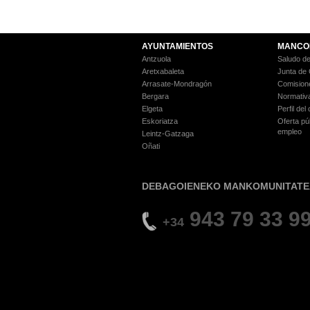
AYUNTAMIENTOS
MANCO
Antzuola
Saludo de
Aretxabaleta
Junta de
Arrasate-Mondragón
Comision
Bergara
Normativ
Elgeta
Perfil del
Eskoriatza
Oferta pú
empleo
Leintz-Gatzaga
Oñati
DEBAGOIENEKO MANKOMUNITATE
943 79 33 9
+34