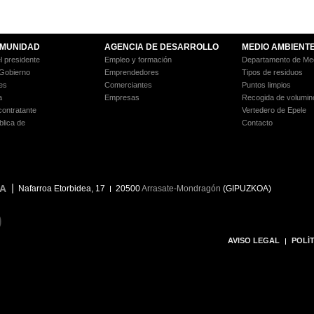
MUNIDAD
AGENCIA DE DESARROLLO
MEDIO AMBIENT
l presidente
Empleo y formación
Departamento de Med
 Gobierno
Emprendedores
Tipos de residuos
es
Comerciantes
Puntos limpios
a
Empresas
Recogida de volumin
 contratante
Vertedero de Epele
blica de
Contacto
A
Nafarroa Etorbidea, 17
20500
Arrasate-Mondragón
(GIPUZKOA)
9
AVISO LEGAL
POLÍT