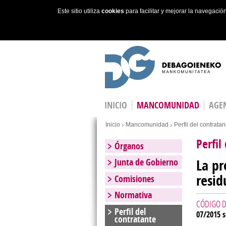
Este sitio utiliza
cookies
para facilitar y mejorar la navegaci
Skip to main content
INICIO
MANCOMUNIDAD
AGEN
Estás en
Inicio
Mancomunidad
Perfil del contratan
Perfil
Órganos
La pr
Junta de Gobierno
resid
Comisiones
Normativa
CÓDIGO D
Perfil del
07/2015 s
contratante