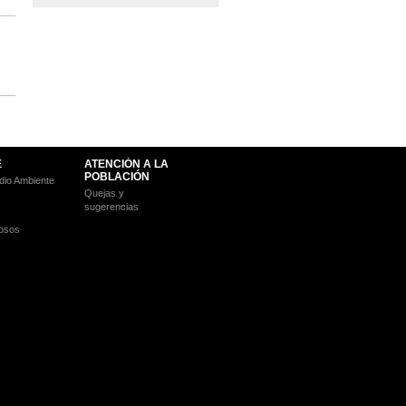
E
ATENCIÓN A LA
POBLACIÓN
io Ambiente
Quejas y
sugerencias
osos