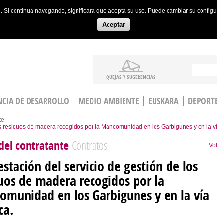
ón. Si continua navegando, significará que acepta su uso. Puede cambiar su config
Aceptar
Search
QUEJAS Y SUGERENCIAS
CIA DE DESARROLLO
MEDIO AMBIENTE
EUSKARA
DEPORT
te
los residuos de madera recogidos por la Mancomunidad en los Garbigunes y en la ví
 del contratante
Contratos
Vol
estación del servicio de gestión de los
uos de madera recogidos por la
munidad en los Garbigunes y en la vía
ca.