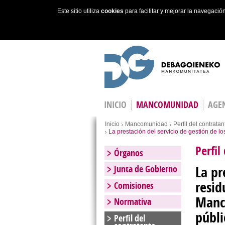
Este sitio utiliza
cookies
para facilitar y mejorar la navegaci
Skip to main content
INICIO
MANCOMUNIDAD
AGEN
Estás en
Inicio
Mancomunidad
Perfil del contratan
La prestación del servicio de gestión de 
Perfil
Órganos
La pr
Junta de Gobierno
resid
Comisiones
Manco
Normativa
públi
Perfil del