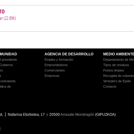
TO
ar (22.89K)
MUNIDAD
AGENCIA DE DESARROLLO
MEDIO AMBIENT
l presidente
Empleo y formación
Departamento de Med
 Gobierno
Emprendedores
Tipos de residuos
es
Comerciantes
Puntos limpios
a
Empresas
Recogida de volumin
 contratante
Vertedero de Epele
blica de
Contacto
A
Nafarroa Etorbidea, 17
20500
Arrasate-Mondragón
(GIPUZKOA)
9