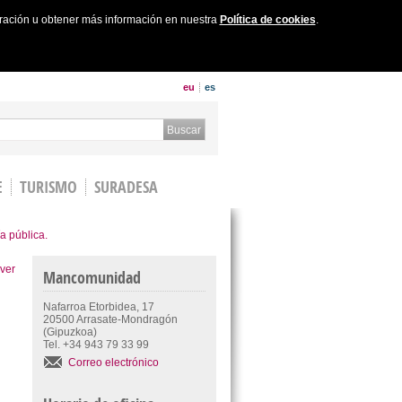
uración u obtener más información en nuestra
Política de cookies
.
eu
es
 form
Buscar
E
TURISMO
SURADESA
a pública.
ver
Mancomunidad
Nafarroa Etorbidea, 17
20500 Arrasate-Mondragón
(Gipuzkoa)
Tel. +34 943 79 33 99
Correo electrónico