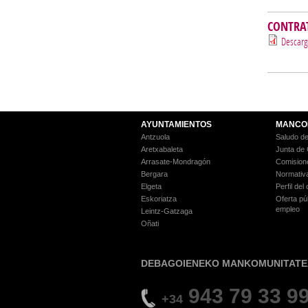
CONTRA
Descarg
AYUNTAMIENTOS
MANCO
Antzuola
Saludo de
Aretxabaleta
Junta de
Arrasate-Mondragón
Comision
Bergara
Normativ
Elgeta
Perfil del
Eskoriatza
Oferta pú
empleo
Leintz-Gatzaga
Oñati
DEBAGOIENEKO MANKOMUNITATE
943 79 33 9
+34