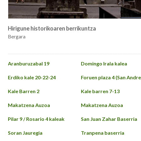
Hirigune historikoaren berrikuntza
Bergara
Aranburuzabal 19
Domingo Irala kalea
Erdiko kale 20-22-24
Foruen plaza 4 (San Andre
Kale Barren 2
Kale barren 7-13
Makatzena Auzoa
Makatzena Auzoa
Pilar 9 / Rosario 4 kaleak
San Juan Zahar Baserria
Soran Jauregia
Tranpena baserria