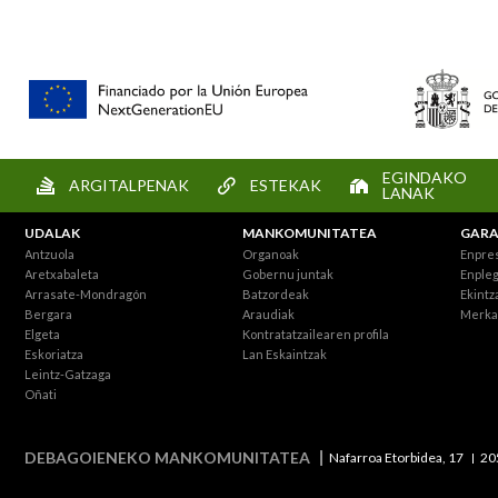
EGINDAKO
ARGITALPENAK
ESTEKAK
LANAK
UDALAK
MANKOMUNITATEA
GARA
Antzuola
Organoak
Enpre
Aretxabaleta
Gobernu juntak
Enpleg
Arrasate-Mondragón
Batzordeak
Ekintz
Bergara
Araudiak
Merka
Elgeta
Kontratatzailearen profila
Eskoriatza
Lan Eskaintzak
Leintz-Gatzaga
Oñati
DEBAGOIENEKO MANKOMUNITATEA
Nafarroa Etorbidea, 17
20