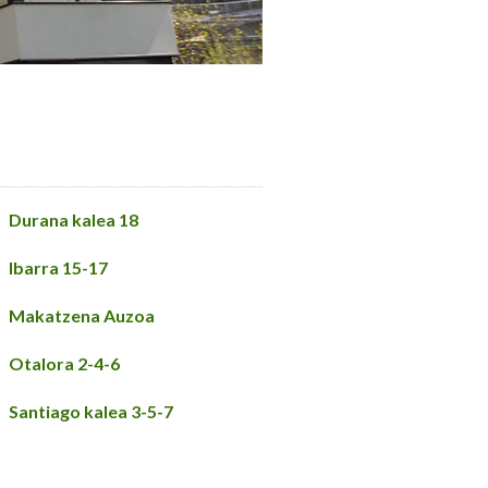
Durana kalea 18
Ibarra 15-17
Makatzena Auzoa
Otalora 2-4-6
Santiago kalea 3-5-7