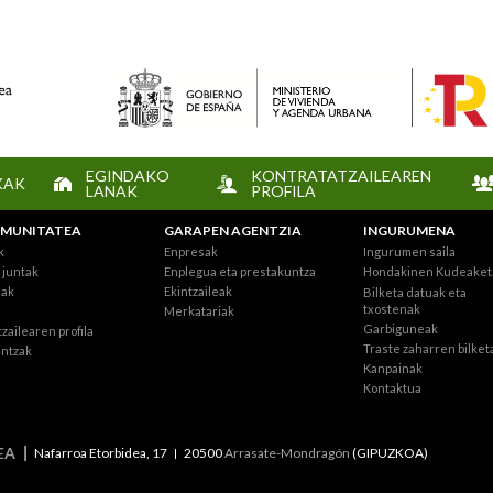
EGINDAKO
KONTRATATZAILEAREN
KAK
LANAK
PROFILA
MUNITATEA
GARAPEN AGENTZIA
INGURUMENA
k
Enpresak
Ingurumen saila
juntak
Enplegua eta prestakuntza
Hondakinen Kudeaket
eak
Ekintzaileak
Bilketa datuak eta
txostenak
Merkatariak
Garbiguneak
zailearen profila
Traste zaharren bilket
intzak
Kanpainak
Kontaktua
EA
Nafarroa Etorbidea, 17
20500
Arrasate-Mondragón
(GIPUZKOA)