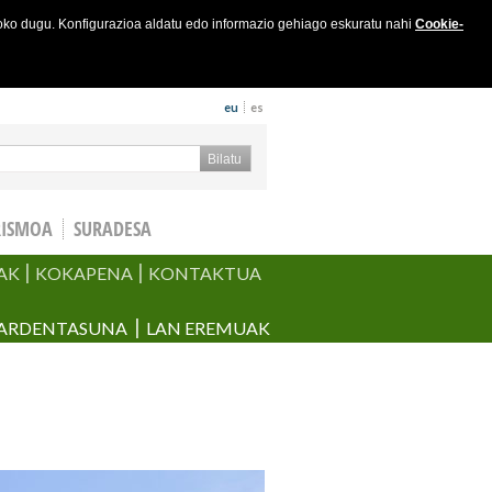
joko dugu. Konfigurazioa aldatu edo informazio gehiago eskuratu nahi
Cookie-
eu
es
keta formularioa
Bilatu
RISMOA
SURADESA
AK
KOKAPENA
KONTAKTUA
ARDENTASUNA
LAN EREMUAK