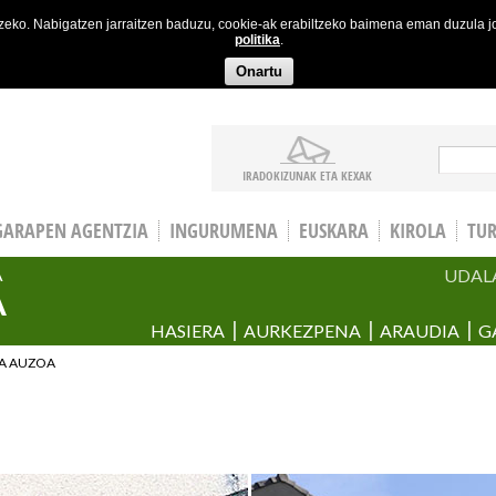
etzeko. Nabigatzen jarraitzen baduzu, cookie-ak erabiltzeko baimena eman duzula 
politika
.
Onartu
Bila
IRADOKIZUNAK ETA KEXAK
GARAPEN AGENTZIA
INGURUMENA
EUSKARA
KIROLA
TU
UDAL
A
A
HASIERA
AURKEZPENA
ARAUDIA
G
A AUZOA