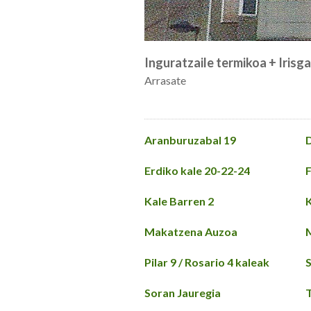
Inguratzaile termikoa + Irisg
Arrasate
Aranburuzabal 19
D
Erdiko kale 20-22-24
F
Kale Barren 2
K
Makatzena Auzoa
Pilar 9 / Rosario 4 kaleak
S
Soran Jauregia
T