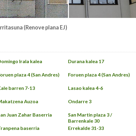
arritasuna (Renove plana EJ)
omingo Irala kalea
Durana kalea 17
oruen plaza 4 (San Andres)
Foruen plaza 4 (San Andres)
ale barren 7-13
Lasao kalea 4-6
Makatzena Auzoa
Ondarre 3
an Juan Zahar Baserria
San Martin plaza 3 /
Barrenkale 30
ranpena baserria
Errekalde 31-33