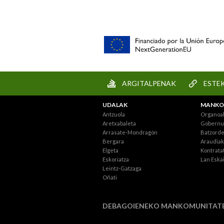
ARGITALPENAK
ESTE
UDALAK
MANKO
Antzuola
Organoa
Aretxabaleta
Gobernu 
Arrasate-Mondragón
Batzord
Bergara
Araudiak
Elgeta
Kontratat
Eskoriatza
Lan Eska
Leintz-Gatzaga
Oñati
DEBAGOIENEKO MANKOMUNITAT