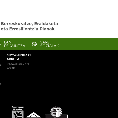
LAN
SARE
ESKAINTZA
SOZIALAK
BIZTANLERIARI
ARRETA
Iradokizunak eta
a
kexak
a