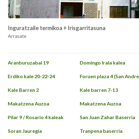
Inguratzaile termikoa + Irisgarritasuna
Arrasate
Aranburuzabal 19
Domingo Irala kalea
Erdiko kale 20-22-24
Foruen plaza 4 (San Andre
Kale Barren 2
Kale barren 7-13
Makatzena Auzoa
Makatzena Auzoa
Pilar 9 / Rosario 4 kaleak
San Juan Zahar Baserria
Soran Jauregia
Tranpena baserria