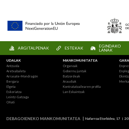
EGINDAKO
ARGITALPENAK
ESTEKAK
LANAK
UDALAK
MANKOMUNITATEA
GARA
Antzuola
Organoak
Enpre
Aretxabaleta
Gobernu juntak
Enpleg
Arrasate-Mondragón
Batzordeak
Ekintz
Bergara
Araudiak
Merka
Elgeta
Kontratatzailearen profila
Eskoriatza
Lan Eskaintzak
Leintz-Gatzaga
Oñati
DEBAGOIENEKO MANKOMUNITATEA
Nafarroa Etorbidea, 17
20