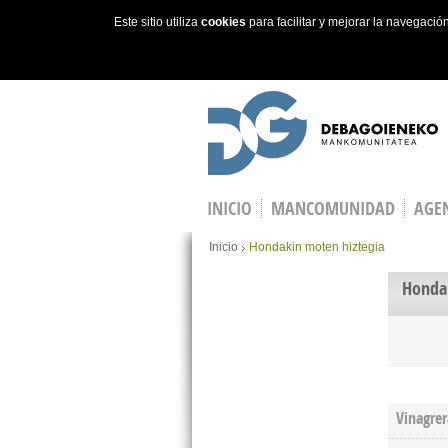
Este sitio utiliza
cookies
para facilitar y mejorar la navegaci
Skip to main content
INICIO
MANCOMUNIDAD
AGEN
You are here
Inicio
Hondakin moten hiztegia
Honda
Vinagrer