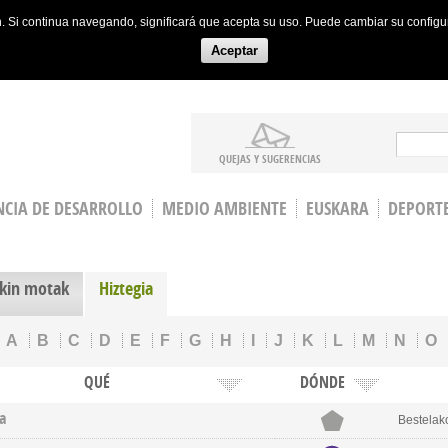
ón. Si continua navegando, significará que acepta su uso. Puede cambiar su config
Aceptar
Search
QUEJAS Y SUGERENCIAS
CIA DE DESARROLLO
MEDIO AMBIENTE
EUSKARA
DEPORT
kin motak
Hiztegia
A
B
C
D
E
F
G
H
I
J
K
L
M
N
O
QUÉ
DÓNDE
a
Bestelak