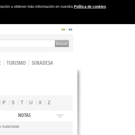
uración u obtener más información en nuestra
Política de cookies
.
eu
es
 form
Buscar
E
TURISMO
SURADESA
P
S
T
U
X
Z
NOTAS
o materialak