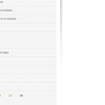
oa
a tratada
a no tratada
la tapa
4
15
16