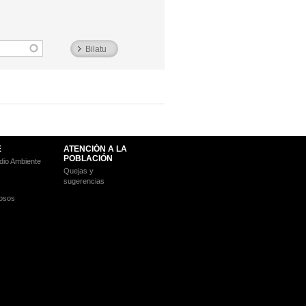
E
ATENCIÓN A LA
POBLACIÓN
io Ambiente
Quejas y
sugerencias
osos