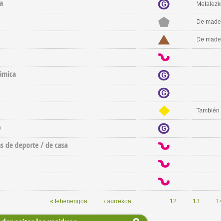
a
Metalezk
De mader
De mader
ámica
También 
o
as de deporte / de casa
« lehenengoa
‹ aurrekoa
…
12
13
1