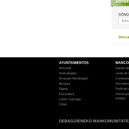
Dónde 
DÓND
-Edo
Descar
AYUNTAMIENTOS
MANCO
Antzuola
Saludo de
Aretxabaleta
Junta de
Arrasate-Mondragón
Comision
Bergara
Normativ
Elgeta
Perfil del
Eskoriatza
Oferta pú
empleo
Leintz-Gatzaga
Oñati
DEBAGOIENEKO MANKOMUNITATE