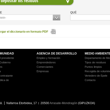
depositar los residuos
E
QUÉ
zein-
gar el diccionario en formato PDF
MUNIDAD
AGENCIA DE DESARROLLO
MEDIO AMBIENT
l presidente
Empleo y formación
Departamento de Med
 Gobierno
Emprendedores
Tipos de residuos
es
Comerciantes
Puntos limpios
a
Empresas
Recogida de volumin
 contratante
Vertedero de Epele
blica de
Contacto
A
Nafarroa Etorbidea, 17
20500
Arrasate-Mondragón
(GIPUZKOA)