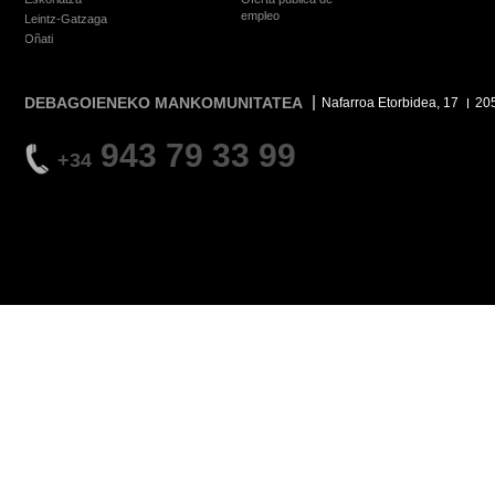
empleo
Leintz-Gatzaga
Oñati
DEBAGOIENEKO MANKOMUNITATEA
Nafarroa Etorbidea, 17
20
943 79 33 99
+34