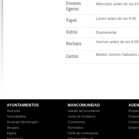
Envases
Miércoles antes de las 8:
ligeros
Lunes antes de las 8:00
Papel
Vidrio
Diariamente
Viernes antes de las 8:00
Rechazo
Martes-Jueves-Sábados a
Cartón
AYUNTAMIENTOS
MANCOMUNIDAD
AGEN
Antzuola
Saludo del presidente
Empleo
Aretxabaleta
Junta de Gobierno
Empre
Arrasate-Mondragón
Comisiones
Comer
Bergara
Normativa
Empre
Elgeta
Perfil del contratante
Eskoriatza
Oferta pública de