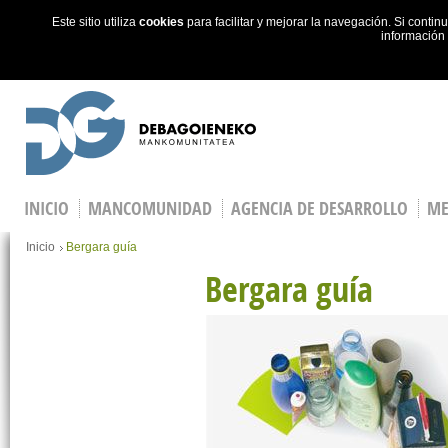
Este sitio utiliza
cookies
para facilitar y mejorar la navegación. Si cont
información
Skip to main content
INICIO
MANCOMUNIDAD
AGENCIA DE DESARROLLO
ME
You are here
Inicio
Bergara guía
Bergara guía