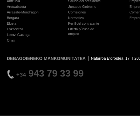
Antzuola
Saludo del presidente
Empleo
Aretxabaleta
Junta de Gobierno
Empre
Arrasate-Mondragón
Comisiones
Comer
Bergara
Normativa
Empre
Elgeta
Perfil del contratante
Eskoriatza
Oferta pública de
empleo
Leintz-Gatzaga
Oñati
DEBAGOIENEKO MANKOMUNITATEA
Nafarroa Etorbidea, 17
20
943 79 33 99
+34