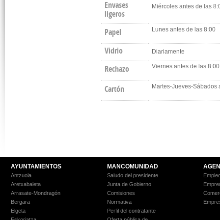
Envases
Miércoles antes de las 8:
ligeros
Lunes antes de las 8:00
Papel
Vidrio
Diariamente
Viernes antes de las 8:00
Rechazo
Martes-Jueves-Sábados a
Cartón
AYUNTAMIENTOS
MANCOMUNIDAD
AGEN
Antzuola
Saludo del presidente
Empleo
Aretxabaleta
Junta de Gobierno
Empre
Arrasate-Mondragón
Comisiones
Comer
Bergara
Normativa
Empre
Elgeta
Perfil del contratante
Eskoriatza
Oferta pública de