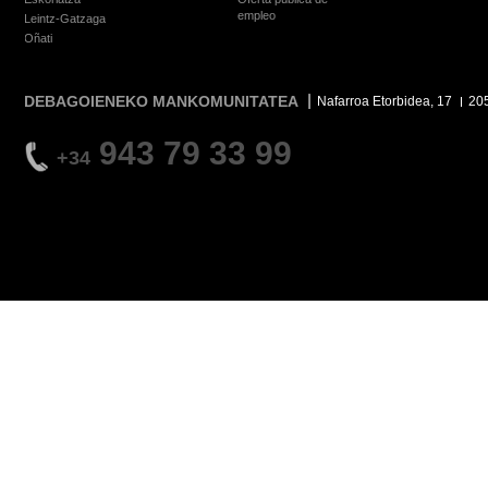
empleo
Leintz-Gatzaga
Oñati
DEBAGOIENEKO MANKOMUNITATEA
Nafarroa Etorbidea, 17
20
943 79 33 99
+34