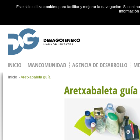
Este sitio utiliza
cookies
para facilitar y mejorar la navegación. Si cont
información
Skip to main content
INICIO
MANCOMUNIDAD
AGENCIA DE DESARROLLO
ME
You are here
Inicio
Aretxabaleta guía
Aretxabaleta guía