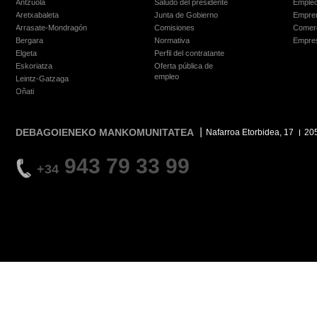
Antzuola
Saludo del presidente
Empleo
Aretxabaleta
Junta de Gobierno
Empre
Arrasate-Mondragón
Comisiones
Comer
Bergara
Normativa
Empre
Elgeta
Perfil del contratante
Eskoriatza
Oferta pública de
empleo
Leintz-Gatzaga
Oñati
DEBAGOIENEKO MANKOMUNITATEA
Nafarroa Etorbidea, 17
20
943 79 33 99
+34