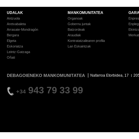
UDALAK
MANKOMUNITATEA
GARA
Antzuola
Organoak
Enpre
Aretxabaleta
Gobernu juntak
Enpleg
Arrasate-Mondragón
Batzordeak
Ekintz
Bergara
Araudiak
Merkat
Elgeta
Kontratatzailearen profila
Eskoriatza
Lan Eskaintzak
Leintz-Gatzaga
Oñati
DEBAGOIENEKO MANKOMUNITATEA
Nafarroa Etorbidea, 17
20
943 79 33 99
+34