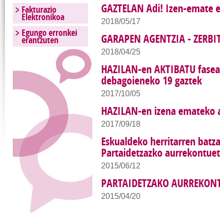
GAZTELAN Adi! Izen-emate 
Fakturazio
Elektronikoa
2018/05/17
Egungo erronkei
GARAPEN AGENTZIA - ZERBI
erantzuten
2018/04/25
HAZILAN-en AKTIBATU fasear
debagoieneko 19 gaztek
2017/10/05
HAZILAN-en izena emateko 
2017/09/18
Eskualdeko herritarren batz
Partaidetzazko aurrekontu
2015/06/12
PARTAIDETZAKO AURREKON
2015/04/20