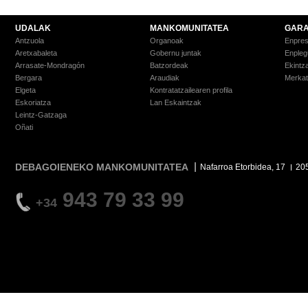
UDALAK
MANKOMUNITATEA
GARA
Antzuola
Organoak
Enpre
Aretxabaleta
Gobernu juntak
Enpleg
Arrasate-Mondragón
Batzordeak
Ekintz
Bergara
Araudiak
Merkat
Elgeta
Kontratatzailearen profila
Eskoriatza
Lan Eskaintzak
Leintz-Gatzaga
Oñati
DEBAGOIENEKO MANKOMUNITATEA
Nafarroa Etorbidea, 17
20
943 79 33 99
+34