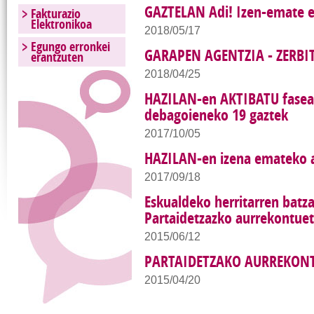
GAZTELAN Adi! Izen-emate 
Fakturazio
Elektronikoa
2018/05/17
Egungo erronkei
GARAPEN AGENTZIA - ZERBI
erantzuten
2018/04/25
HAZILAN-en AKTIBATU fasear
debagoieneko 19 gaztek
2017/10/05
HAZILAN-en izena emateko 
2017/09/18
Eskualdeko herritarren batz
Partaidetzazko aurrekontu
2015/06/12
PARTAIDETZAKO AURREKON
2015/04/20