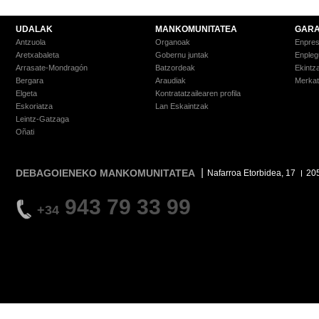
UDALAK
MANKOMUNITATEA
GARA
Antzuola
Organoak
Enpre
Aretxabaleta
Gobernu juntak
Enpleg
Arrasate-Mondragón
Batzordeak
Ekintz
Bergara
Araudiak
Merkat
Elgeta
Kontratatzailearen profila
Eskoriatza
Lan Eskaintzak
Leintz-Gatzaga
Oñati
DEBAGOIENEKO MANKOMUNITATEA
Nafarroa Etorbidea, 17
20
943 79 33 99
+34