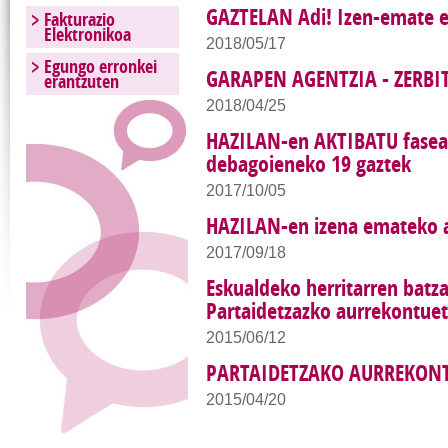
GAZTELAN Adi! Izen-emate 
Fakturazio
Elektronikoa
2018/05/17
Egungo erronkei
GARAPEN AGENTZIA - ZERBI
erantzuten
2018/04/25
HAZILAN-en AKTIBATU fasear
debagoieneko 19 gaztek
2017/10/05
HAZILAN-en izena emateko 
2017/09/18
Eskualdeko herritarren batz
Partaidetzazko aurrekontu
2015/06/12
PARTAIDETZAKO AURREKON
2015/04/20