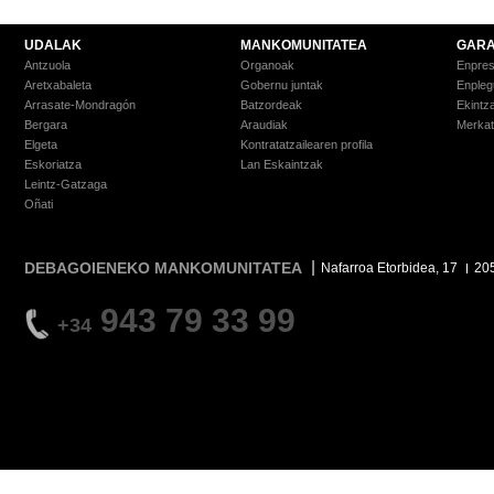
UDALAK
MANKOMUNITATEA
GARA
Antzuola
Organoak
Enpre
Aretxabaleta
Gobernu juntak
Enpleg
Arrasate-Mondragón
Batzordeak
Ekintz
Bergara
Araudiak
Merkat
Elgeta
Kontratatzailearen profila
Eskoriatza
Lan Eskaintzak
Leintz-Gatzaga
Oñati
DEBAGOIENEKO MANKOMUNITATEA
Nafarroa Etorbidea, 17
20
943 79 33 99
+34