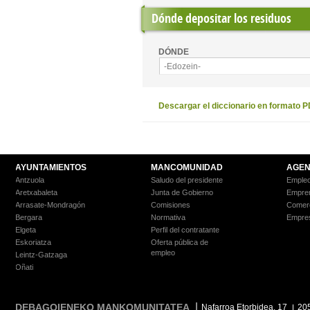
Dónde depositar los residuos
DÓNDE
-Edozein-
Descargar el diccionario en formato 
AYUNTAMIENTOS
MANCOMUNIDAD
AGEN
Antzuola
Saludo del presidente
Empleo
Aretxabaleta
Junta de Gobierno
Empre
Arrasate-Mondragón
Comisiones
Comer
Bergara
Normativa
Empre
Elgeta
Perfil del contratante
Eskoriatza
Oferta pública de
empleo
Leintz-Gatzaga
Oñati
DEBAGOIENEKO MANKOMUNITATEA
Nafarroa Etorbidea, 17
20