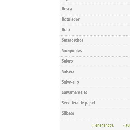
Rosca
Rotulador
Rulo
Sacacorchos
Sacapuntas
Salero
Salsera
Salva-slip
Salvamanteles
Servilleta de papel
Silbato
Pages
« lehenengoa
‹ au