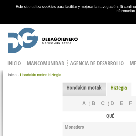
Este sitio utiliza
cookies
para facilitar y mejorar la navegación. Si cont
información
Skip to main content
INICIO
MANCOMUNIDAD
AGENCIA DE DESARROLLO
ME
You are here
Inicio
Hondakin moten hiztegia
Hondakin motak
Hiztegia
A
B
C
D
E
F
QUÉ
Monedero