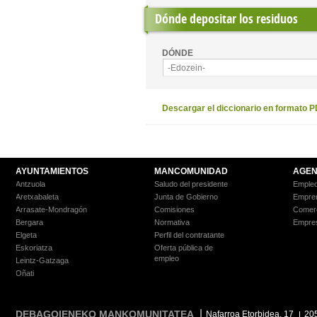
Dónde depositar los residuos
DÓNDE
-Edozein-
Descargar el diccionario en formato 
AYUNTAMIENTOS
MANCOMUNIDAD
AGEN
Antzuola
Saludo del presidente
Empleo
Aretxabaleta
Junta de Gobierno
Empre
Arrasate-Mondragón
Comisiones
Comer
Bergara
Normativa
Empre
Elgeta
Perfil del contratante
Eskoriatza
Oferta pública de
empleo
Leintz-Gatzaga
Oñati
DEBAGOIENEKO MANKOMUNITATEA
Nafarroa Etorbidea, 17
20