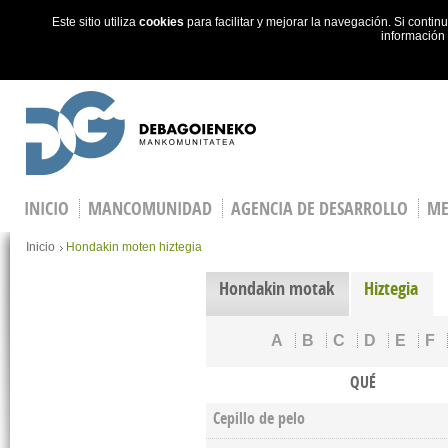
Este sitio utiliza
cookies
para facilitar y mejorar la navegación. Si cont
información
Skip to main content
INICIO
MANCOMUNIDAD
AGENCIA DE DESARROLLO
ME
You are here
Inicio
Hondakin moten hiztegia
Hondakin motak
Hiztegia
A
B
C
D
E
F
QUÉ
Cepillo de pelo