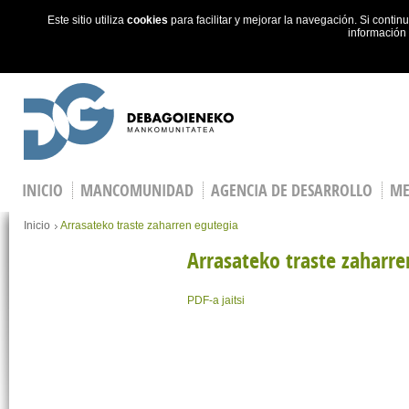
Este sitio utiliza
cookies
para facilitar y mejorar la navegación. Si cont
información
Skip to main content
INICIO
MANCOMUNIDAD
AGENCIA DE DESARROLLO
ME
You are here
Inicio
Arrasateko traste zaharren egutegia
Arrasateko traste zaharre
PDF-a jaitsi