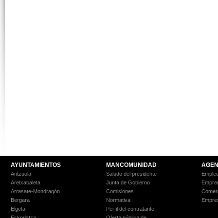
AYUNTAMIENTOS
MANCOMUNIDAD
AGEN
Antzuola
Saludo del presidente
Empleo
Aretxabaleta
Junta de Gobierno
Empre
Arrasate-Mondragón
Comisiones
Comer
Bergara
Normativa
Empre
Elgeta
Perfil del contratante
Eskoriatza
Oferta pública de