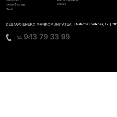
empleo
Leintz-Gatzaga
Oñati
DEBAGOIENEKO MANKOMUNITATEA
Nafarroa Etorbidea, 17
20
943 79 33 99
+34