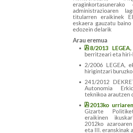
eraginkortasunerak
administrazioaren la
titularren eraikinek 
eskaera gauzatu baino 
edozein delarik
Arau eremua
8/2013 LEGEA,
berritzeari eta hir
2/2006 LEGEA, ek
hirigintzari buruzk
241/2012 DEKRET
Autonomia Erkid
teknikoa arautzen
2013ko urriar
Gizarte Politik
eraikinen ikuska
2012ko azaroaren
eta III. eranskinak