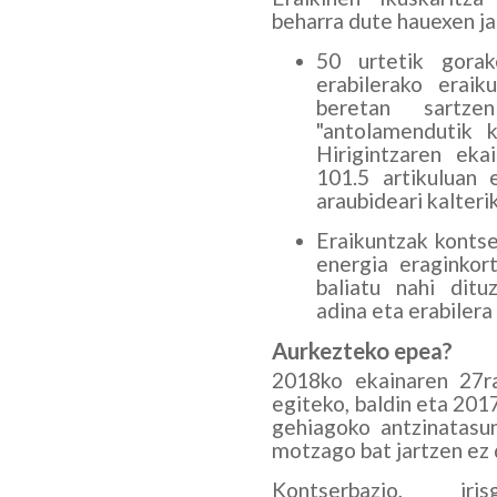
beharra dute hauexen j
50 urtetik gorak
erabilerako eraik
beretan sartze
"antolamendutik k
Hirigintzaren ek
101.5 artikuluan 
araubideari kalteri
Eraikuntzak kontse
energia eraginkor
baliatu nahi ditu
adina eta erabilera
Aurkezteko epea?
2018ko ekainaren 27r
egiteko, baldin eta 20
gehiagoko antzinatasu
motzago bat jartzen ez 
Kontserbazio, ir