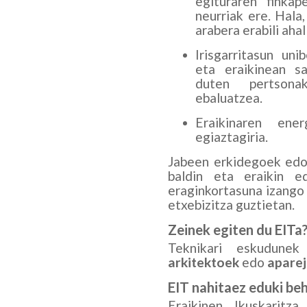
egituraren finka
neurriak ere. Hala
arabera erabili ahal
Irisgarritasun uni
eta eraikinean sa
duten pertsona
ebaluatzea.
Eraikinaren ener
egiaztagiria.
Jabeen erkidegoek edo 
baldin eta eraikin e
eraginkortasuna izango
etxebizitza guztietan.
Zeinek egiten du EITa
Teknikari eskudunek
arkitektoek
edo
apare
EIT nahitaez eduki be
Eraikinen Ikuskaritz