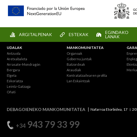
EGINDAKO
ARGITALPENAK
ESTEKAK
LANAK
UDALAK
MANKOMUNITATEA
GARA
Antzuola
Organoak
Enpre
Aretxabaleta
Gobernu juntak
Enpleg
Arrasate-Mondragón
Batzordeak
Ekintz
Bergara
Araudiak
Merka
Elgeta
Kontratatzailearen profila
Eskoriatza
Lan Eskaintzak
Leintz-Gatzaga
Oñati
DEBAGOIENEKO MANKOMUNITATEA
Nafarroa Etorbidea, 17
20
943 79 33 99
+34