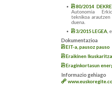
80/2014 DEKR
Autonomia Erkid
teknikoa arautzen
duena.
3/2015 LEGEA
, 
Dokumentazioa
EIT-a, pausoz pauso
Eraikinen Ikuskaritz
Eraginkortasun energ
Informazio gehiago
www.euskoregite.c