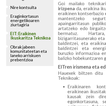
Goi mailako teknika
Nire kontsulta
irizpena
da, eraikina i
eraikinen kontserbazio
Eraginkortasun
mantentzeko segurt
energetikoaren
apaingarritasun publik
ziurtagiria
artatzeko edo birgait
bermatuz. Harta
EIT: Eraikinen
Ikuskaritza Teknikoa
bizigarritasunerako eta
baldintzei, eta eraikin
Obrak jabeen
baldintzei eta energ
komunitateetan eta
buruzko informazioa em
laneko arriskuen
balizko hobekuntzaren g
prebentzioa
EITren irismena eta e
Hauexek biltzen ditu 
Teknikoak:
Eraikinaren kon
eraikinean ikusita
kausak zein dire
egonkortasuna, s