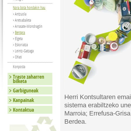
Nora bota hondakin hau
Antzuola
Aretxabaleta
Arrasate-Mondragón
Bergara
Elgeta
Eskoriatza
Leintz-Gatzaga
Oñati
Konposta
Traste zaharren
bilketa
Garbiguneak
Herri Kontsultaren emait
Kanpainak
sistema erabiltzeko un
Kontaktua
Marroia; Errefusa-Grisa
Berdea.