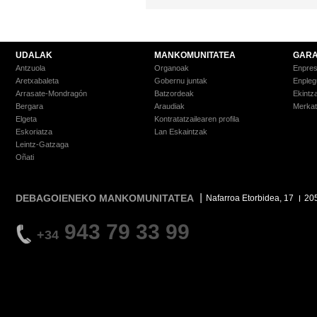
UDALAK
MANKOMUNITATEA
GARA
Antzuola
Organoak
Enpre
Aretxabaleta
Gobernu juntak
Enpleg
Arrasate-Mondragón
Batzordeak
Ekintz
Bergara
Araudiak
Merkat
Elgeta
Kontratatzailearen profila
Eskoriatza
Lan Eskaintzak
Leintz-Gatzaga
Oñati
DEBAGOIENEKO MANKOMUNITATEA
Nafarroa Etorbidea, 17
20
943 79 33 99
+34