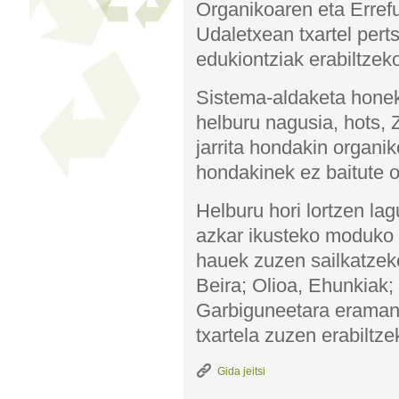
Organikoaren eta Erref
Udaletxean txartel pert
edukiontziak erabiltze
Sistema-aldaketa honek
helburu nagusia, hots
jarrita hondakin organik
hondakinek ez baitute o
Helburu hori lortzen l
azkar ikusteko moduko 
hauek zuzen sailkatzeko
Beira; Olioa, Ehunkiak;
Garbiguneetara eraman b
txartela zuzen erabiltz
Gida jeitsi