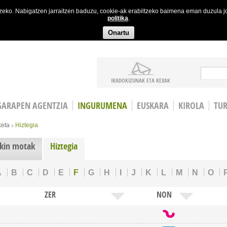
etzeko. Nabigatzen jarraitzen baduzu, cookie-ak erabiltzeko baimena eman duzula 
politika
.
Onartu
Bilaket
IRADOKIZUNAK ETA KEXAK
GARAPEN AGENTZIA
INGURUMENA
EUSKARA
KIROLA
TU
eta
Hiztegia
kin motak
Hiztegia
A
B
C
D
E
F
G
H
I
J
K
L
M
N
O
ZER
NON