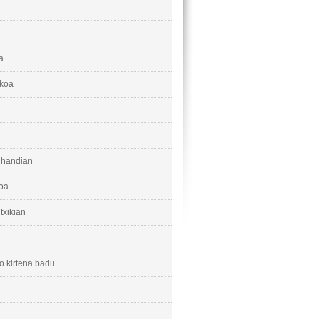
a
zkoa
e handian
oa
 txikian
o kirtena badu