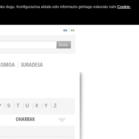
joko dugu. Konfigurazioa aldatu edo informazio gehiago eskuratu nahi
Cookie-
eu
es
a formularioa
Bilatu
RISMOA
SURADESA
P
S
T
U
X
Y
Z
OHARRAK