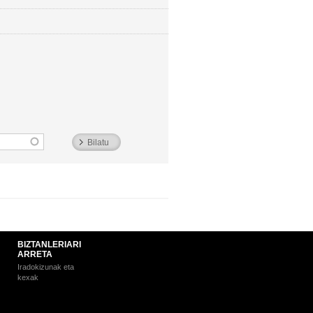
BIZTANLERIARI
ARRETA
Iradokizunak eta
kexak