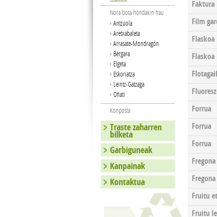
Faktura
Nora bota hondakin hau
Film ga
Antzuola
Aretxabaleta
Flaskoa
Arrasate-Mondragón
Bergara
Flaskoa
Elgeta
Flotagai
Eskoriatza
Leintz-Gatzaga
Fluoresz
Oñati
Forrua
Konposta
Forrua
Traste zaharren
bilketa
Forrua
Garbiguneak
Fregona
Kanpainak
Fregona
Kontaktua
Fruitu e
Fruitu l