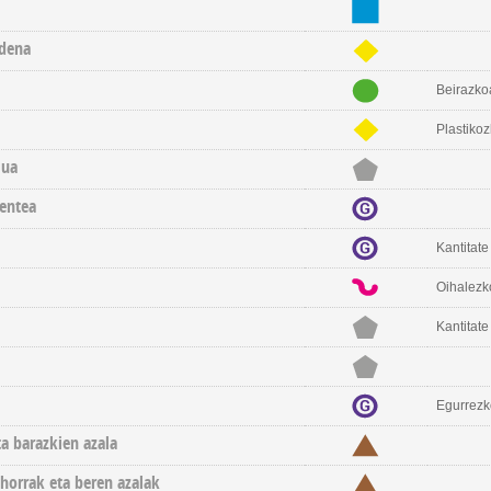
rdena
Beirazko
Plastiko
lua
entea
Kantitat
Oihalezk
Kantitate
Egurrezk
ta barazkien azala
ehorrak eta beren azalak