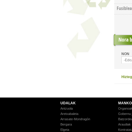
Fusiblea
Nora b
NON
-Edo
Hizte
UDALAK
MANKO
Antzuola
Organoa
Aretxabaleta
Gobernu 
Arrasate-Mondragón
Batzorde
Bergara
Araudiak
Elgeta
Kontratatz