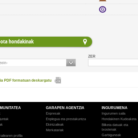
ota hondakinak
ZER
zein-
gia PDF formatuan deskargatu
MUNITATEA
GARAPEN AGENTZIA
INGURUMENA
k
Enpresak
Ingurumen saila
juntak
Enplegua eta prestakuntza
Hondakinen Kudeaketa
ak
Ekintzaileak
Bilketa datuak eta
txostenak
Merkatariak
Garbiguneak
ailearen profila