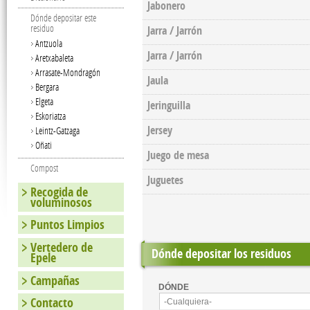
Jabonero
Dónde depositar este
residuo
Jarra / Jarrón
Antzuola
Jarra / Jarrón
Aretxabaleta
Arrasate-Mondragón
Jaula
Bergara
Elgeta
Jeringuilla
Eskoriatza
Jersey
Leintz-Gatzaga
Oñati
Juego de mesa
Compost
Juguetes
Recogida de
voluminosos
Puntos Limpios
Vertedero de
Dónde depositar los residuos
Epele
Campañas
DÓNDE
Contacto
-Cualquiera-