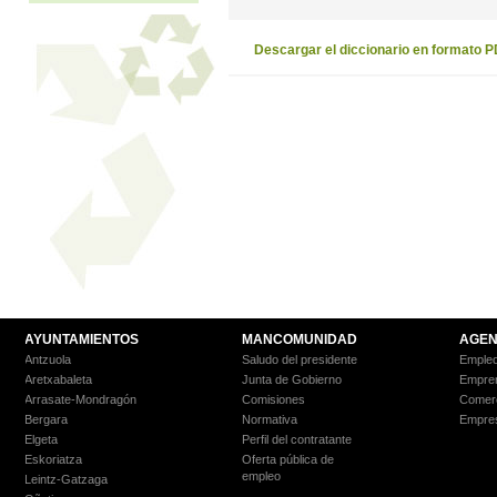
Descargar el diccionario en formato 
AYUNTAMIENTOS
MANCOMUNIDAD
AGEN
Antzuola
Saludo del presidente
Empleo
Aretxabaleta
Junta de Gobierno
Empre
Arrasate-Mondragón
Comisiones
Comer
Bergara
Normativa
Empre
Elgeta
Perfil del contratante
Eskoriatza
Oferta pública de
empleo
Leintz-Gatzaga