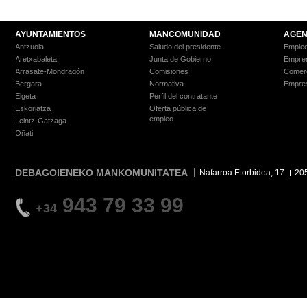
AYUNTAMIENTOS
MANCOMUNIDAD
AGEN
Antzuola
Saludo del presidente
Empleo
Aretxabaleta
Junta de Gobierno
Empre
Arrasate-Mondragón
Comisiones
Comer
Bergara
Normativa
Empre
Elgeta
Perfil del contratante
Eskoriatza
Oferta pública de
empleo
Leintz-Gatzaga
Oñati
DEBAGOIENEKO MANKOMUNITATEA
Nafarroa Etorbidea, 17
20
943 79 33 99
+34