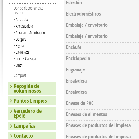
Edredón
Dónde depositar este
residuo
Electrodomésticos
Antzuola
Embalaje / envoltorio
Aretxabaleta
Arrasate-Mondragón
Embalaje / envoltorio
Bergara
Elgeta
Enchufe
Eskoriatza
Enciclopedia
Leintz-Gatzaga
Oñati
Engranaje
Compost
Ensaladera
Recogida de
voluminosos
Ensaladera
Puntos Limpios
Envase de PVC
Vertedero de
Envases de alimentos
Epele
Campañas
Envases de productos de limpieza
Contacto
Envases de productos de limpieza