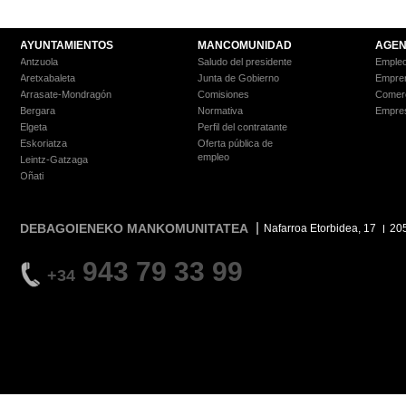
AYUNTAMIENTOS
MANCOMUNIDAD
AGEN
Antzuola
Saludo del presidente
Empleo
Aretxabaleta
Junta de Gobierno
Empre
Arrasate-Mondragón
Comisiones
Comer
Bergara
Normativa
Empre
Elgeta
Perfil del contratante
Eskoriatza
Oferta pública de
empleo
Leintz-Gatzaga
Oñati
DEBAGOIENEKO MANKOMUNITATEA
Nafarroa Etorbidea, 17
20
943 79 33 99
+34