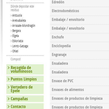
Edredón
Dónde depositar este
residuo
Electrodomésticos
Antzuola
Embalaje / envoltorio
Aretxabaleta
Arrasate-Mondragón
Embalaje / envoltorio
Bergara
Elgeta
Enchufe
Eskoriatza
Enciclopedia
Leintz-Gatzaga
Oñati
Engranaje
Compost
Ensaladera
Recogida de
voluminosos
Ensaladera
Puntos Limpios
Envase de PVC
Vertedero de
Envases de alimentos
Epele
Campañas
Envases de productos de limpieza
Contacto
Envases de productos de limpieza