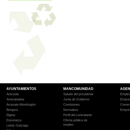
AYUNTAMIENTOS
MANCOMUNIDAD
AGEN
Antzuola
Saludo del presidente
Empleo
Aretxabaleta
Junta de Gobierno
Empre
Arrasate-Mondragón
Comisiones
Comer
Bergara
Normativa
Empre
Elgeta
Perfil del contratante
Eskoriatza
Oferta pública de
empleo
Leintz-Gatzaga