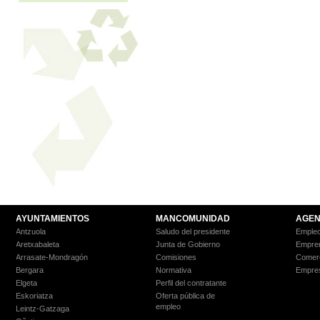
AYUNTAMIENTOS
MANCOMUNIDAD
AGEN
Antzuola
Saludo del presidente
Empleo
Aretxabaleta
Junta de Gobierno
Empre
Arrasate-Mondragón
Comisiones
Comer
Bergara
Normativa
Empre
Elgeta
Perfil del contratante
Eskoriatza
Oferta pública de
empleo
Leintz-Gatzaga