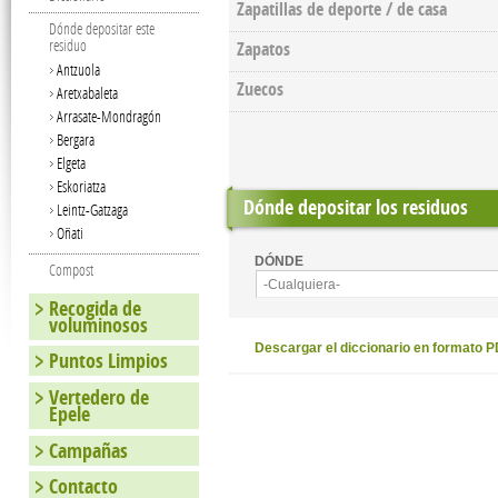
Zapatillas de deporte / de casa
Dónde depositar este
residuo
Zapatos
Antzuola
Zuecos
Aretxabaleta
Arrasate-Mondragón
Bergara
Elgeta
Eskoriatza
Dónde depositar los residuos
Leintz-Gatzaga
Oñati
DÓNDE
Compost
-Cualquiera-
Recogida de
voluminosos
Descargar el diccionario en formato 
Puntos Limpios
Vertedero de
Epele
Campañas
Contacto