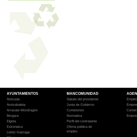
AYUNTAMIENTOS
MANCOMUNIDAD
AGEN
Antzuola
Saludo del presidente
Empleo
Aretxabaleta
Junta de Gobierno
Empre
Arrasate-Mondragón
Comisiones
Comer
Bergara
Normativa
Empre
Elgeta
Perfil del contratante
Eskoriatza
Oferta pública de
empleo
Leintz-Gatzaga