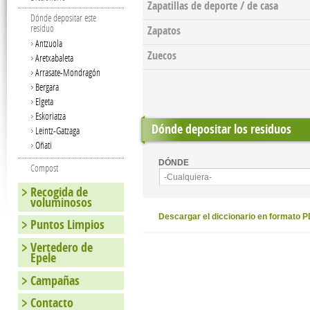
Zapatillas de deporte / de casa
Dónde depositar este
residuo
Zapatos
Antzuola
Zuecos
Aretxabaleta
Arrasate-Mondragón
Bergara
Elgeta
Eskoriatza
Dónde depositar los residuos
Leintz-Gatzaga
Oñati
DÓNDE
Compost
-Cualquiera-
Recogida de
voluminosos
Descargar el diccionario en formato 
Puntos Limpios
Vertedero de
Epele
Campañas
Contacto