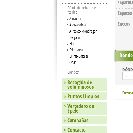
Zapatill
Dónde depositar este
residuo
Zapatos
Antzuola
Zuecos
Aretxabaleta
Arrasate-Mondragón
Bergara
Elgeta
Eskoriatza
Dónde 
Leintz-Gatzaga
Oñati
DÓND
Compost
-Cua
Recogida de
voluminosos
Descar
Puntos Limpios
Vertedero de
Epele
Campañas
Contacto