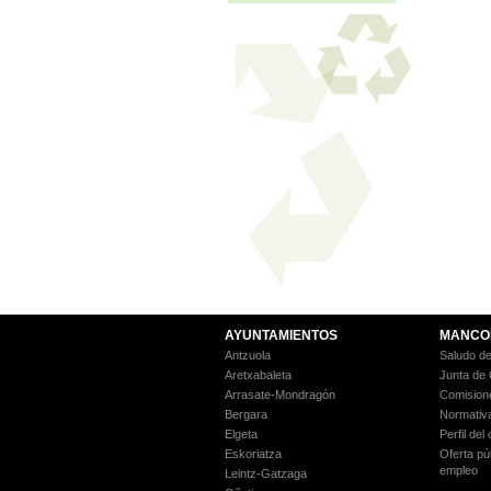
AYUNTAMIENTOS
MANCO
Antzuola
Saludo de
Aretxabaleta
Junta de
Arrasate-Mondragón
Comision
Bergara
Normativ
Elgeta
Perfil del
Eskoriatza
Oferta pú
empleo
Leintz-Gatzaga