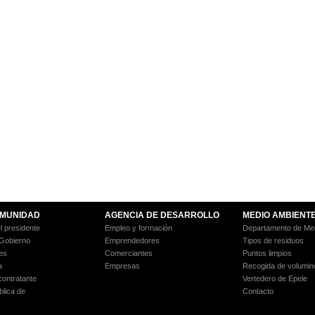
MUNIDAD
AGENCIA DE DESARROLLO
MEDIO AMBIENT
l presidente
Empleo y formación
Departamento de Med
 Gobierno
Emprendedores
Tipos de residuos
es
Comerciantes
Puntos limpios
a
Empresas
Recogida de volumin
 contratante
Vertedero de Epele
blica de
Contacto