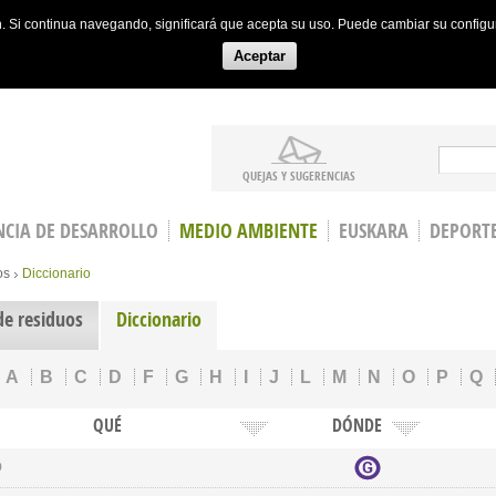
ón. Si continua navegando, significará que acepta su uso. Puede cambiar su config
Aceptar
Search
QUEJAS Y SUGERENCIAS
CIA DE DESARROLLO
MEDIO AMBIENTE
EUSKARA
DEPORT
os
Diccionario
de residuos
Diccionario
A
B
C
D
F
G
H
I
J
L
M
N
O
P
Q
QUÉ
DÓNDE
o