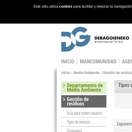
Este sitio utiliza
cookies
para facilitar y mejorar la navegaci
Skip to main content
INICIO
MANCOMUNIDAD
AGEN
You are here
Inicio
Medio Ambiente
Gestión de residu
Tipos 
Departamento de
Medio Ambiente
Gestión de
residuos
Guía para nuevos usuarios
Tipos de residuos
Zapater
Diccionario