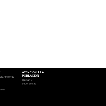
E
ATENCIÓN A LA
POBLACIÓN
io Ambiente
Quejas y
sugerencias
osos