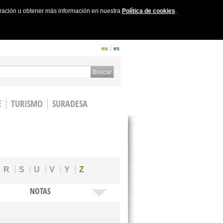
uración u obtener más información en nuestra
Política de cookies
.
eu
es
 form
Buscar
E
TURISMO
SURADESA
R
S
U
V
Y
Z
NOTAS