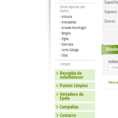
Zapatill
Dónde depositar este
residuo
Zapatos
Antzuola
Zuecos
Aretxabaleta
Arrasate-Mondragón
Bergara
Elgeta
Eskoriatza
Dónde 
Leintz-Gatzaga
Oñati
DÓND
Compost
-Cua
Recogida de
voluminosos
Descar
Puntos Limpios
Vertedero de
Epele
Campañas
Contacto