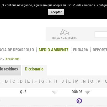
ón. Si continua navegando, significará que acepta su uso. Puede cambiar su config
Aceptar
Search
QUEJAS Y SUGERENCIAS
CIA DE DESARROLLO
MEDIO AMBIENTE
EUSKARA
DEPORT
os
Diccionario
de residuos
Diccionario
A
B
C
D
E
F
G
H
I
J
L
M
N
O
P
QUÉ
DÓNDE
o