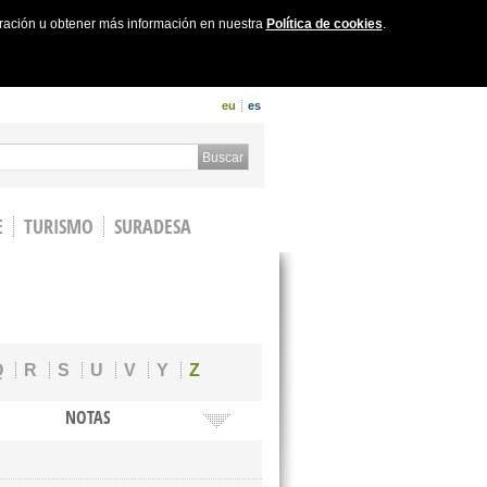
uración u obtener más información en nuestra
Política de cookies
.
eu
es
 form
Buscar
E
TURISMO
SURADESA
Q
R
S
U
V
Y
Z
NOTAS