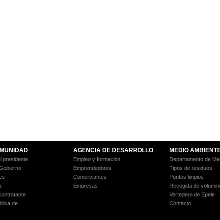
MUNIDAD
AGENCIA DE DESARROLLO
MEDIO AMBIENT
l presidente
Empleo y formación
Departamento de Med
 Gobierno
Emprendedores
Tipos de residuos
es
Comerciantes
Puntos limpios
a
Empresas
Recogida de volumin
 contratante
Vertedero de Epele
blica de
Contacto