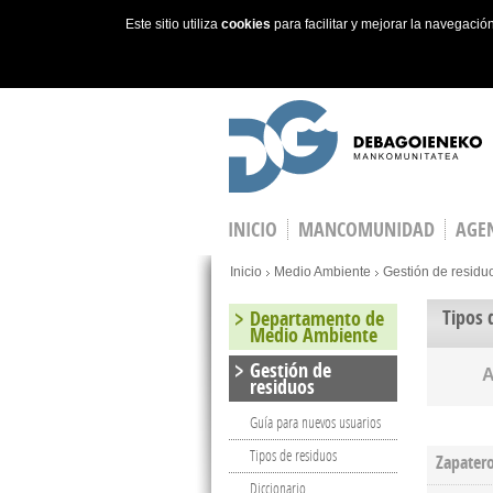
Este sitio utiliza
cookies
para facilitar y mejorar la navegaci
Skip to main content
INICIO
MANCOMUNIDAD
AGEN
You are here
Inicio
Medio Ambiente
Gestión de residu
Tipos 
Departamento de
Medio Ambiente
Gestión de
residuos
Guía para nuevos usuarios
Tipos de residuos
Zapater
Diccionario