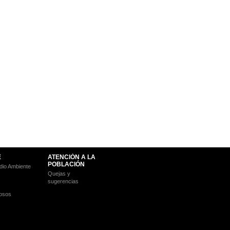
E
ATENCIÓN A LA
POBLACIÓN
io Ambiente
Quejas y
sugerencias
osos