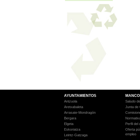
AYUNTAMIENTOS
MANCO
Antzuola
Saludo de
Aretxabaleta
Junta de
Arrasate-Mondragón
Comision
Bergara
Normativ
Elgeta
Perfil del
Eskoriatza
Oferta pú
empleo
Leintz-Gatzaga