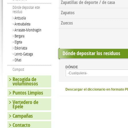
Zapatillas de deporte / de casa
Dónde depositar este
residuo
Zapatos
Antzuola
Zuecos
Aretxabaleta
Arrasate-Mondragón
Bergara
Elgeta
Eskoriatza
Dónde depositar los residuos
Leintz-Gatzaga
Oñati
DÓNDE
Compost
-Cualquiera-
Recogida de
voluminosos
Descargar el diccionario en formato 
Puntos Limpios
Vertedero de
Epele
Campañas
Contacto