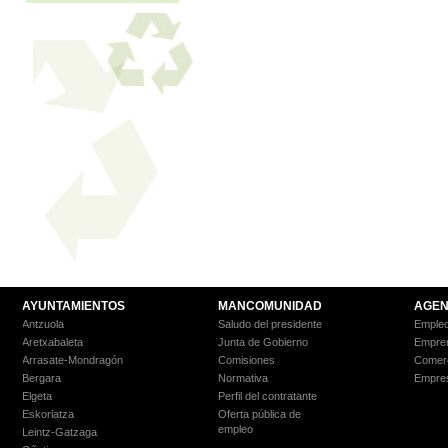
AYUNTAMIENTOS
MANCOMUNIDAD
AGEN
Antzuola
Saludo del presidente
Empleo
Aretxabaleta
Junta de Gobierno
Empre
Arrasate-Mondragón
Comisiones
Comer
Bergara
Normativa
Empre
Elgeta
Perfil del contratante
Eskoriatza
Oferta pública de
empleo
Leintz-Gatzaga