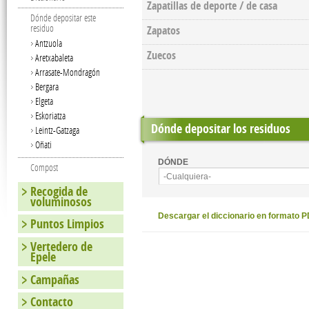
Zapatillas de deporte / de casa
Dónde depositar este
residuo
Zapatos
Antzuola
Zuecos
Aretxabaleta
Arrasate-Mondragón
Bergara
Elgeta
Eskoriatza
Dónde depositar los residuos
Leintz-Gatzaga
Oñati
DÓNDE
Compost
-Cualquiera-
Recogida de
voluminosos
Descargar el diccionario en formato 
Puntos Limpios
Vertedero de
Epele
Campañas
Contacto