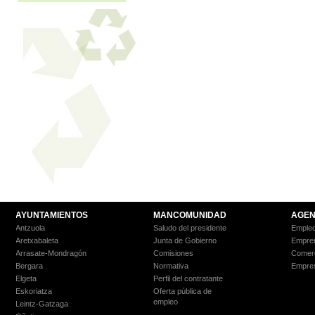
AYUNTAMIENTOS
MANCOMUNIDAD
AGEN
Antzuola
Saludo del presidente
Empleo
Aretxabaleta
Junta de Gobierno
Empre
Arrasate-Mondragón
Comisiones
Comer
Bergara
Normativa
Empre
Elgeta
Perfil del contratante
Eskoriatza
Oferta pública de
empleo
Leintz-Gatzaga