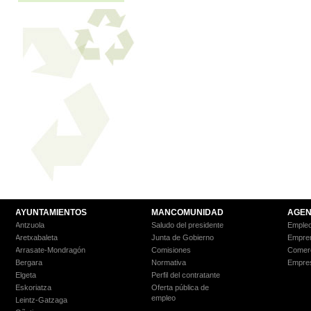
AYUNTAMIENTOS
MANCOMUNIDAD
AGEN
Antzuola
Saludo del presidente
Empleo
Aretxabaleta
Junta de Gobierno
Empre
Arrasate-Mondragón
Comisiones
Comer
Bergara
Normativa
Empre
Elgeta
Perfil del contratante
Eskoriatza
Oferta pública de
empleo
Leintz-Gatzaga