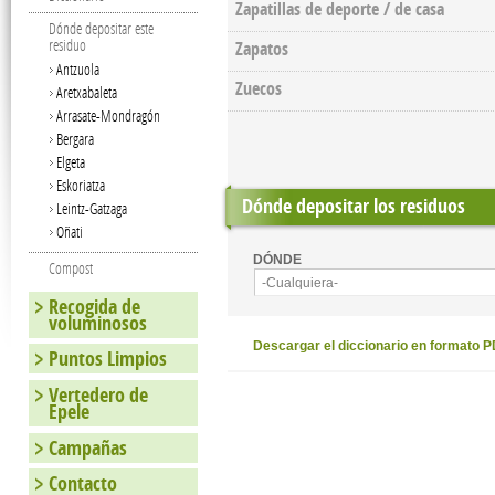
Zapatillas de deporte / de casa
Dónde depositar este
residuo
Zapatos
Antzuola
Zuecos
Aretxabaleta
Arrasate-Mondragón
Bergara
Elgeta
Eskoriatza
Dónde depositar los residuos
Leintz-Gatzaga
Oñati
DÓNDE
Compost
-Cualquiera-
Recogida de
voluminosos
Descargar el diccionario en formato 
Puntos Limpios
Vertedero de
Epele
Campañas
Contacto