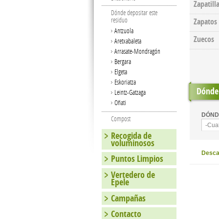
Zapatill
Dónde depositar este
residuo
Zapatos
Antzuola
Zuecos
Aretxabaleta
Arrasate-Mondragón
Bergara
Elgeta
Eskoriatza
Dónde 
Leintz-Gatzaga
Oñati
DÓND
Compost
-Cua
Recogida de
voluminosos
Descar
Puntos Limpios
Vertedero de
Epele
Campañas
Contacto