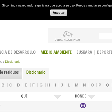
ón. Si continua navegando, significará que acepta su uso. Puede cambiar su config
Aceptar
Search
QUEJAS Y SUGERENCIAS
CIA DE DESARROLLO
MEDIO AMBIENTE
EUSKARA
DEPORT
os
Diccionario
de residuos
Diccionario
B
C
D
E
F
G
H
I
J
L
M
N
O
P
Q
QUÉ
DÓNDE
o