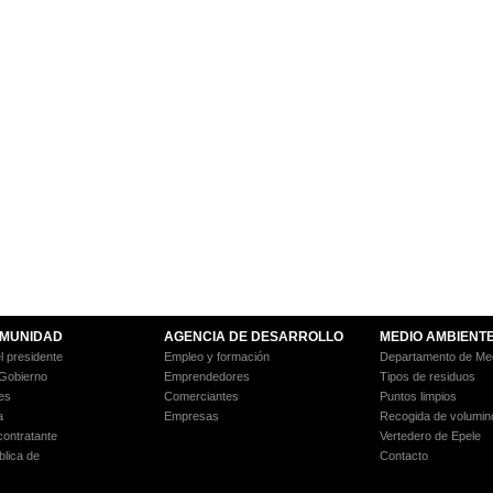
MUNIDAD
AGENCIA DE DESARROLLO
MEDIO AMBIENT
l presidente
Empleo y formación
Departamento de Med
 Gobierno
Emprendedores
Tipos de residuos
es
Comerciantes
Puntos limpios
a
Empresas
Recogida de volumin
 contratante
Vertedero de Epele
blica de
Contacto