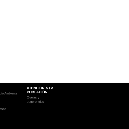
E
ATENCIÓN A LA
POBLACIÓN
io Ambiente
Quejas y
sugerencias
osos