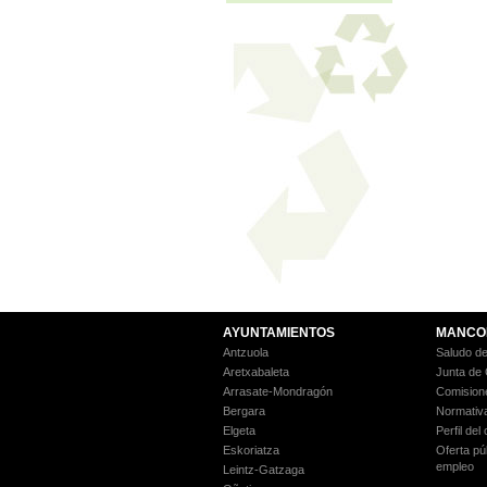
AYUNTAMIENTOS
MANCO
Antzuola
Saludo de
Aretxabaleta
Junta de
Arrasate-Mondragón
Comision
Bergara
Normativ
Elgeta
Perfil del
Eskoriatza
Oferta pú
empleo
Leintz-Gatzaga