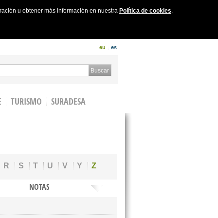
uración u obtener más información en nuestra
Política de cookies
.
eu
es
 form
Buscar
E
TURISMO
SURADESA
R
S
T
U
V
Y
Z
NOTAS