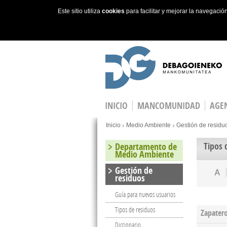
Este sitio utiliza
cookies
para facilitar y mejorar la navegaci
Skip to main content
INICIO
MANCOMUNIDAD
AGEN
You are here
Inicio
Medio Ambiente
Gestión de residu
Tipos 
Departamento de
Medio Ambiente
Gestión de
A
residuos
Guía para nuevos usuarios
Tipos de residuos
Zapater
Diccionario