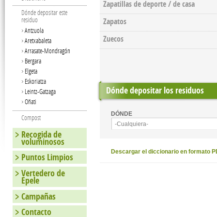
Zapatillas de deporte / de casa
Dónde depositar este
residuo
Zapatos
Antzuola
Zuecos
Aretxabaleta
Arrasate-Mondragón
Bergara
Elgeta
Eskoriatza
Dónde depositar los residuos
Leintz-Gatzaga
Oñati
DÓNDE
Compost
-Cualquiera-
Recogida de
voluminosos
Descargar el diccionario en formato 
Puntos Limpios
Vertedero de
Epele
Campañas
Contacto