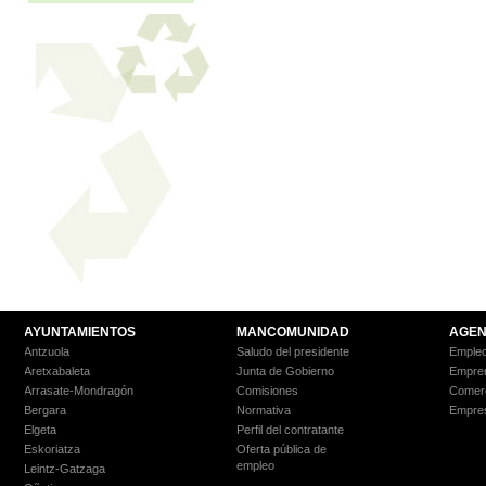
AYUNTAMIENTOS
MANCOMUNIDAD
AGEN
Antzuola
Saludo del presidente
Empleo
Aretxabaleta
Junta de Gobierno
Empre
Arrasate-Mondragón
Comisiones
Comer
Bergara
Normativa
Empre
Elgeta
Perfil del contratante
Eskoriatza
Oferta pública de
empleo
Leintz-Gatzaga