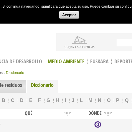
ón. Si continua navegando, significará que acepta su uso. Puede cambiar su config
Aceptar
Search
QUEJAS Y SUGERENCIAS
CIA DE DESARROLLO
MEDIO AMBIENTE
EUSKARA
DEPORT
os
Diccionario
de residuos
Diccionario
B
C
D
E
F
G
H
I
J
L
M
N
O
P
Q
QUÉ
DÓNDE
o