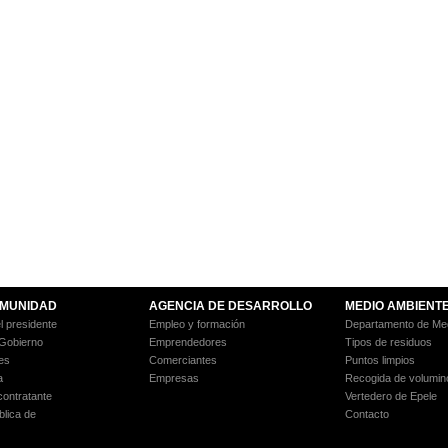
MUNIDAD
AGENCIA DE DESARROLLO
MEDIO AMBIENT
l presidente
Empleo y formación
Departamento de Med
 Gobierno
Emprendedores
Tipos de residuos
es
Comerciantes
Puntos limpios
a
Empresas
Recogida de volumin
 contratante
Vertedero de Epele
blica de
Contacto