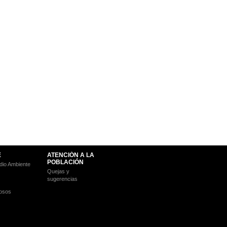
E
ATENCIÓN A LA
POBLACIÓN
io Ambiente
Quejas y
sugerencias
osos