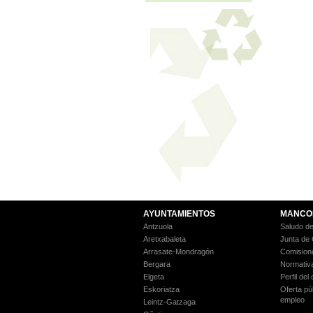
AYUNTAMIENTOS
MANCO
Antzuola
Saludo de
Aretxabaleta
Junta de
Arrasate-Mondragón
Comision
Bergara
Normativ
Elgeta
Perfil del
Eskoriatza
Oferta pú
empleo
Leintz-Gatzaga