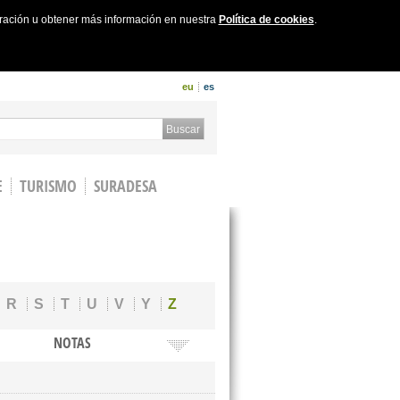
uración u obtener más información en nuestra
Política de cookies
.
eu
es
 form
Buscar
E
TURISMO
SURADESA
R
S
T
U
V
Y
Z
NOTAS