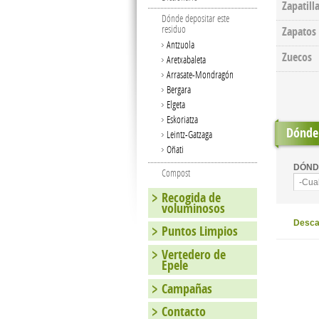
Zapatill
Dónde depositar este
residuo
Zapatos
Antzuola
Zuecos
Aretxabaleta
Arrasate-Mondragón
Bergara
Elgeta
Eskoriatza
Dónde 
Leintz-Gatzaga
Oñati
DÓND
Compost
-Cua
Recogida de
voluminosos
Descar
Puntos Limpios
Vertedero de
Epele
Campañas
Contacto