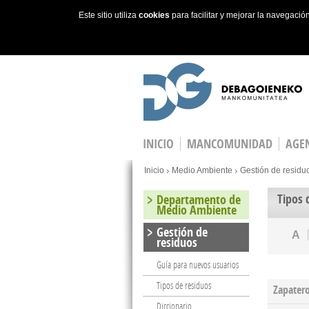
Este sitio utiliza
cookies
para facilitar y mejorar la navegaci
Skip to main content
INICIO
MANCOMUNIDAD
AGEN
You are here
Inicio
Medio Ambiente
Gestión de residu
Tipos 
Departamento de
Medio Ambiente
Gestión de
A
residuos
Guía para nuevos usuarios
Tipos de residuos
Zapater
Diccionario