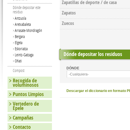
Zapatillas de deporte / de casa
Dónde depositar este
residuo
Zapatos
Antzuola
Zuecos
Aretxabaleta
Arrasate-Mondragón
Bergara
Elgeta
Eskoriatza
Dónde depositar los residuos
Leintz-Gatzaga
Oñati
DÓNDE
Compost
-Cualquiera-
Recogida de
voluminosos
Descargar el diccionario en formato 
Puntos Limpios
Vertedero de
Epele
Campañas
Contacto