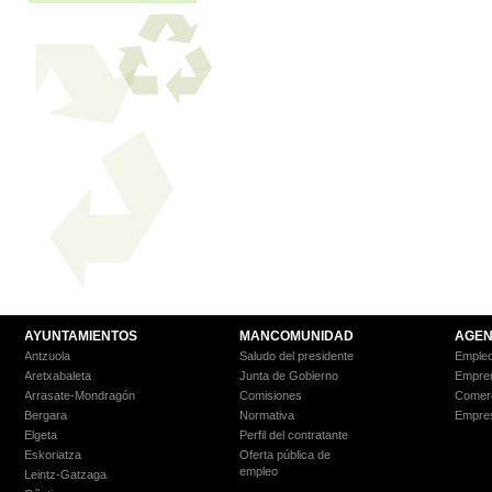
AYUNTAMIENTOS
MANCOMUNIDAD
AGEN
Antzuola
Saludo del presidente
Empleo
Aretxabaleta
Junta de Gobierno
Empre
Arrasate-Mondragón
Comisiones
Comer
Bergara
Normativa
Empre
Elgeta
Perfil del contratante
Eskoriatza
Oferta pública de
empleo
Leintz-Gatzaga