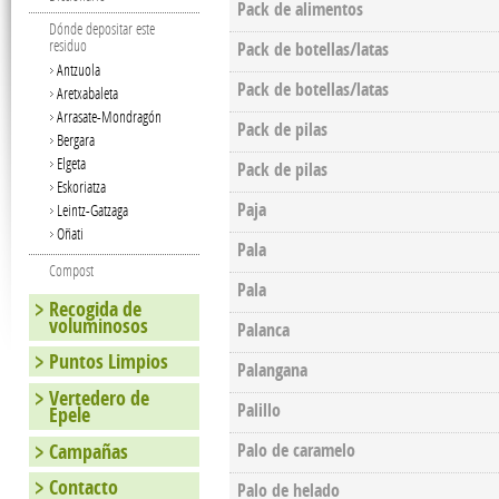
Pack de alimentos
Dónde depositar este
residuo
Pack de botellas/latas
Antzuola
Pack de botellas/latas
Aretxabaleta
Arrasate-Mondragón
Pack de pilas
Bergara
Elgeta
Pack de pilas
Eskoriatza
Paja
Leintz-Gatzaga
Oñati
Pala
Compost
Pala
Recogida de
voluminosos
Palanca
Puntos Limpios
Palangana
Vertedero de
Palillo
Epele
Campañas
Palo de caramelo
Contacto
Palo de helado