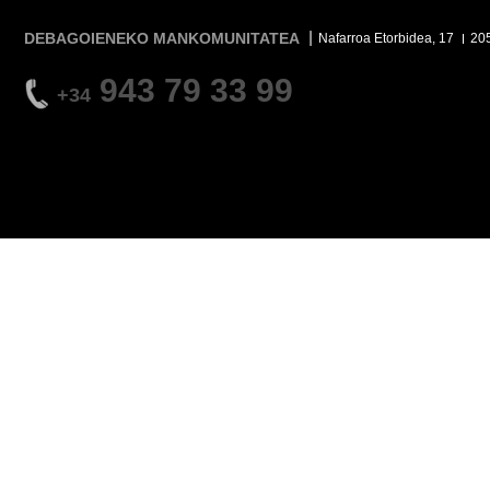
DEBAGOIENEKO MANKOMUNITATEA
Nafarroa Etorbidea, 17
20
943 79 33 99
+34