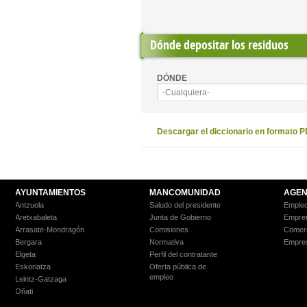
Dónde depositar los residuos
DÓNDE
-Cualquiera-
Descargar el diccionario en formato 
AYUNTAMIENTOS
MANCOMUNIDAD
AGEN
Antzuola
Saludo del presidente
Empleo
Aretxabaleta
Junta de Gobierno
Empre
Arrasate-Mondragón
Comisiones
Comer
Bergara
Normativa
Empre
Elgeta
Perfil del contratante
Eskoriatza
Oferta pública de
empleo
Leintz-Gatzaga
Oñati