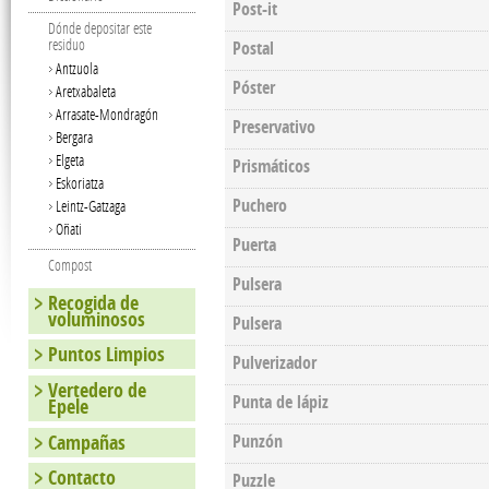
Post-it
Dónde depositar este
residuo
Postal
Antzuola
Póster
Aretxabaleta
Arrasate-Mondragón
Preservativo
Bergara
Elgeta
Prismáticos
Eskoriatza
Puchero
Leintz-Gatzaga
Oñati
Puerta
Compost
Pulsera
Recogida de
voluminosos
Pulsera
Puntos Limpios
Pulverizador
Vertedero de
Punta de lápiz
Epele
Campañas
Punzón
Contacto
Puzzle