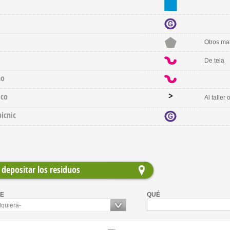
Otros mat
De tela
no
co
Al taller
icnic
depositar los residuos
E
QUÉ
lquiera-