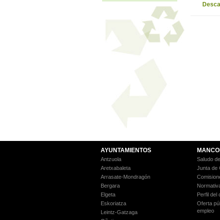
Descar
AYUNTAMIENTOS
MANCO
Antzuola
Saludo de
Aretxabaleta
Junta de
Arrasate-Mondragón
Comision
Bergara
Normativ
Elgeta
Perfil del
Eskoriatza
Oferta pú
empleo
Leintz-Gatzaga