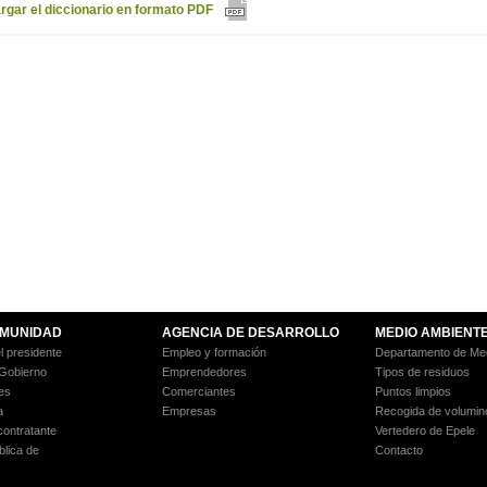
gar el diccionario en formato PDF
MUNIDAD
AGENCIA DE DESARROLLO
MEDIO AMBIENT
l presidente
Empleo y formación
Departamento de Med
 Gobierno
Emprendedores
Tipos de residuos
es
Comerciantes
Puntos limpios
a
Empresas
Recogida de volumin
 contratante
Vertedero de Epele
blica de
Contacto