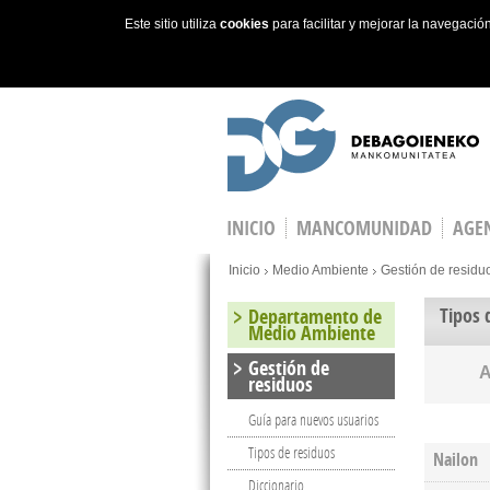
Este sitio utiliza
cookies
para facilitar y mejorar la navegaci
Skip to main content
INICIO
MANCOMUNIDAD
AGEN
You are here
Inicio
Medio Ambiente
Gestión de residu
Tipos 
Departamento de
Medio Ambiente
Gestión de
residuos
Guía para nuevos usuarios
Tipos de residuos
Nailon
Diccionario