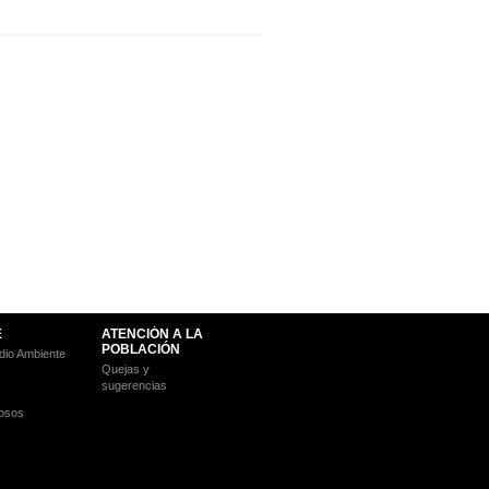
E
ATENCIÓN A LA
POBLACIÓN
io Ambiente
Quejas y
sugerencias
osos