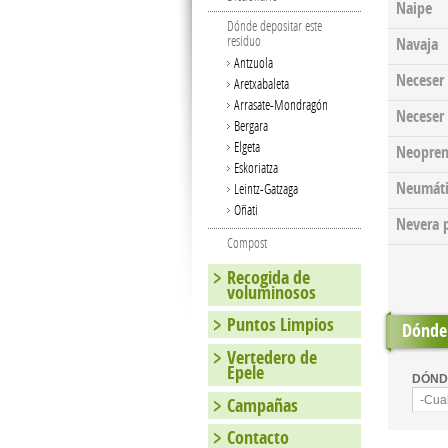
Naipe
Dónde depositar este
residuo
Navaja
Antzuola
Neceser
Aretxabaleta
Arrasate-Mondragón
Neceser
Bergara
Elgeta
Neopre
Eskoriatza
Neumáti
Leintz-Gatzaga
Oñati
Nevera p
Compost
Recogida de
voluminosos
Puntos Limpios
Dónde 
Vertedero de
Epele
DÓND
Campañas
-Cua
Contacto