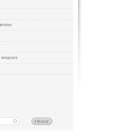
eriales
 o desgüace