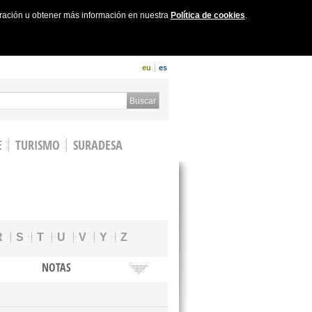
uración u obtener más información en nuestra
Política de cookies
.
eu
es
 form
Buscar
E
TURISMO
SURADESA
R
S
T
U
V
Y
Z
NOTAS