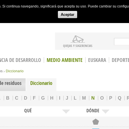
ón. Si continua navegando, significará que acepta su uso. Puede cambiar su config
Aceptar
Search
QUEJAS Y SUGERENCIAS
CIA DE DESARROLLO
MEDIO AMBIENTE
EUSKARA
DEPORT
os
Diccionario
de residuos
Diccionario
A
B
C
D
F
G
H
I
J
L
M
N
O
P
Q
QUÉ
DÓNDE