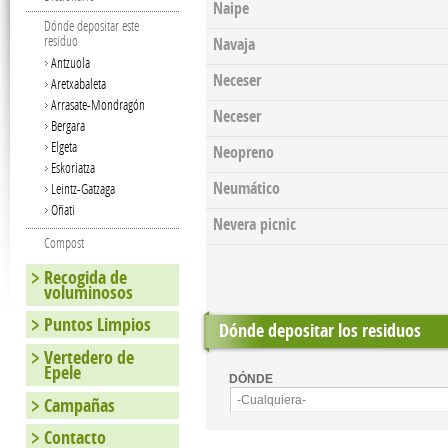
Naipe
Dónde depositar este
residuo
Navaja
Antzuola
Neceser
Aretxabaleta
Arrasate-Mondragón
Neceser
Bergara
Elgeta
Neopreno
Eskoriatza
Neumático
Leintz-Gatzaga
Oñati
Nevera picnic
Compost
Recogida de
voluminosos
Puntos Limpios
Dónde depositar los residuos
Vertedero de
Epele
DÓNDE
Campañas
-Cualquiera-
Contacto