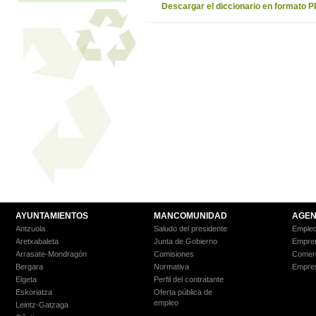
Descargar el diccionario en formato 
AYUNTAMIENTOS
MANCOMUNIDAD
AGEN
Antzuola
Saludo del presidente
Empleo
Aretxabaleta
Junta de Gobierno
Empre
Arrasate-Mondragón
Comisiones
Comer
Bergara
Normativa
Empre
Elgeta
Perfil del contratante
Eskoriatza
Oferta pública de
empleo
Leintz-Gatzaga