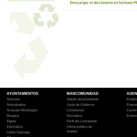
Descargar el diccionario en formato 
AYUNTAMIENTOS
MANCOMUNIDAD
AGEN
Antzuola
Saludo del presidente
Empleo
Aretxabaleta
Junta de Gobierno
Empre
Arrasate-Mondragón
Comisiones
Comer
Bergara
Normativa
Empre
Elgeta
Perfil del contratante
Eskoriatza
Oferta pública de
empleo
Leintz-Gatzaga