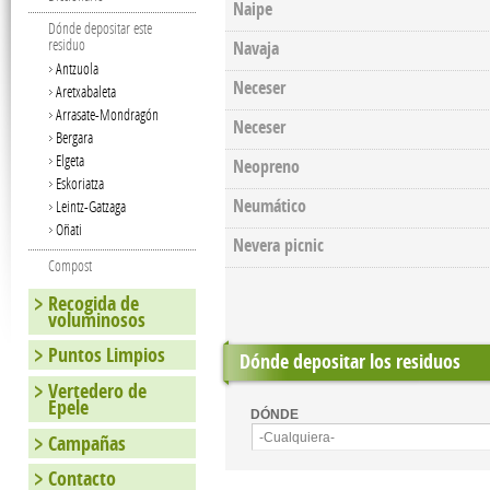
Naipe
Dónde depositar este
residuo
Navaja
Antzuola
Neceser
Aretxabaleta
Arrasate-Mondragón
Neceser
Bergara
Elgeta
Neopreno
Eskoriatza
Neumático
Leintz-Gatzaga
Oñati
Nevera picnic
Compost
Recogida de
voluminosos
Puntos Limpios
Dónde depositar los residuos
Vertedero de
Epele
DÓNDE
Campañas
-Cualquiera-
Contacto