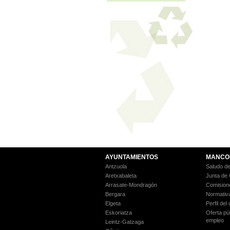
AYUNTAMIENTOS
MANCO
Antzuola
Saludo de
Aretxabaleta
Junta de
Arrasate-Mondragón
Comision
Bergara
Normativ
Elgeta
Perfil del
Eskoriatza
Oferta pú
empleo
Leintz-Gatzaga