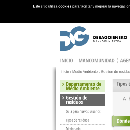
Este sitio utiliza
cookies
para facilitar y mejorar la navegaci
Skip to main content
INICIO
MANCOMUNIDAD
AGEN
You are here
Inicio
Medio Ambiente
Gestión de residu
Tipos 
Departamento de
Medio Ambiente
Gestión de
A
residuos
Guía para nuevos usuarios
Dónde 
Tipos de residuos
Diccionario