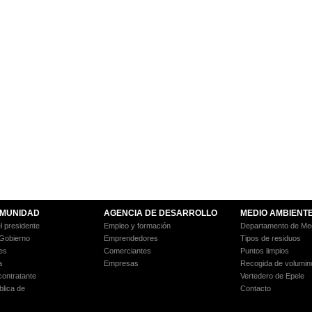
MUNIDAD
AGENCIA DE DESARROLLO
MEDIO AMBIENT
l presidente
Empleo y formación
Departamento de Med
 Gobierno
Emprendedores
Tipos de residuos
es
Comerciantes
Puntos limpios
a
Empresas
Recogida de volumin
 contratante
Vertedero de Epele
blica de
Contacto