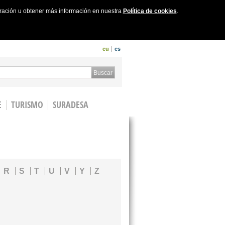
uración u obtener más información en nuestra
Política de cookies
.
eu
es
 form
Buscar
E
TURISMO
SURADESA
R
S
T
U
V
Y
Z