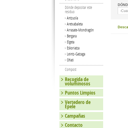
DÓND
Dónde depositar este
-Cua
residuo
Antzuola
Aretxabaleta
Descar
Arrasate-Mondragón
Bergara
Elgeta
Eskoriatza
Leintz-Gatzaga
Oñati
Compost
Recogida de
voluminosos
Puntos Limpios
Vertedero de
Epele
Campañas
Contacto