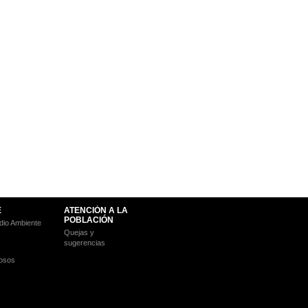
E
ATENCIÓN A LA
POBLACIÓN
io Ambiente
Quejas y
sugerencias
osos