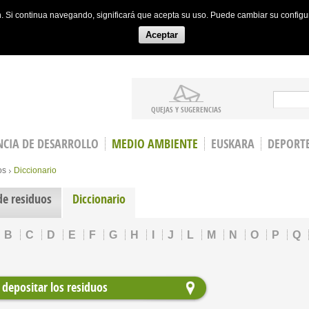
ón. Si continua navegando, significará que acepta su uso. Puede cambiar su config
Aceptar
Search
QUEJAS Y SUGERENCIAS
CIA DE DESARROLLO
MEDIO AMBIENTE
EUSKARA
DEPORT
os
Diccionario
de residuos
Diccionario
B
C
D
E
F
G
H
I
J
L
M
N
O
P
Q
depositar los residuos