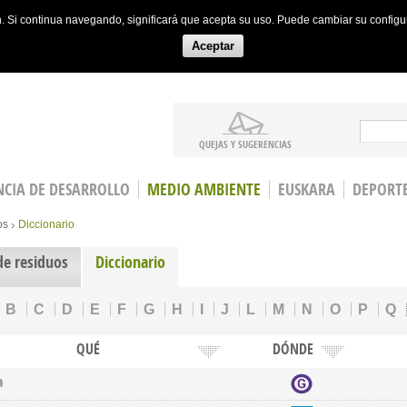
ón. Si continua navegando, significará que acepta su uso. Puede cambiar su config
Aceptar
Search
QUEJAS Y SUGERENCIAS
CIA DE DESARROLLO
MEDIO AMBIENTE
EUSKARA
DEPORT
os
Diccionario
de residuos
Diccionario
B
C
D
E
F
G
H
I
J
L
M
N
O
P
Q
QUÉ
DÓNDE
a