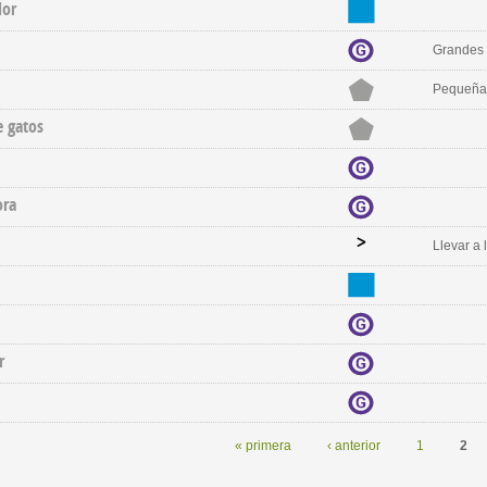
dor
Grandes 
Pequeñas
e gatos
ora
Llevar a 
r
« primera
‹ anterior
1
2