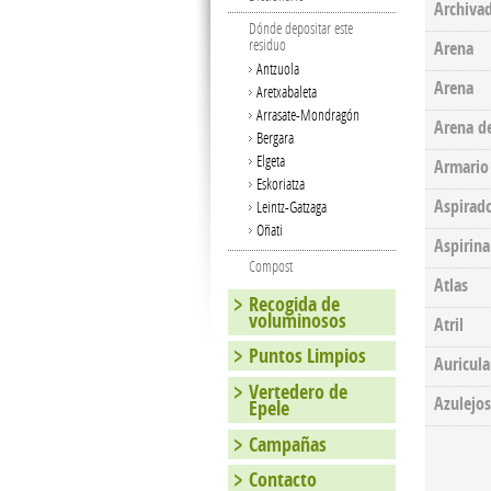
Archiva
Dónde depositar este
residuo
Arena
Antzuola
Arena
Aretxabaleta
Arrasate-Mondragón
Arena d
Bergara
Elgeta
Armario
Eskoriatza
Aspirad
Leintz-Gatzaga
Oñati
Aspirina
Compost
Atlas
Recogida de
voluminosos
Atril
Puntos Limpios
Auricula
Vertedero de
Azulejos
Epele
Campañas
Pages
Contacto