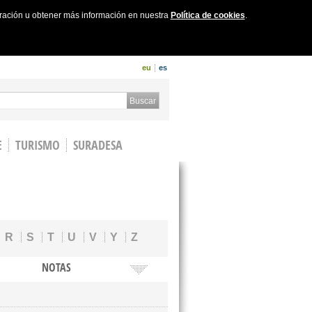
uración u obtener más información en nuestra
Política de cookies
.
eu
es
 form
Buscar
E
TURISMO
SURADESA
R
S
T
U
V
Y
Z
NOTAS