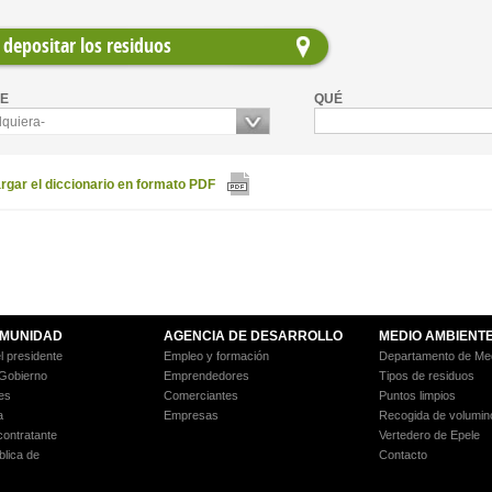
depositar los residuos
E
QUÉ
lquiera-
gar el diccionario en formato PDF
MUNIDAD
AGENCIA DE DESARROLLO
MEDIO AMBIENT
l presidente
Empleo y formación
Departamento de Med
 Gobierno
Emprendedores
Tipos de residuos
es
Comerciantes
Puntos limpios
a
Empresas
Recogida de volumin
 contratante
Vertedero de Epele
blica de
Contacto