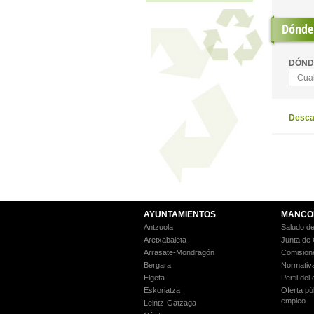
Dónde 
DÓND
-Cua
Descar
AYUNTAMIENTOS
MANCO
Antzuola
Saludo de
Aretxabaleta
Junta de
Arrasate-Mondragón
Comision
Bergara
Normativ
Elgeta
Perfil del
Eskoriatza
Oferta pú
empleo
Leintz-Gatzaga