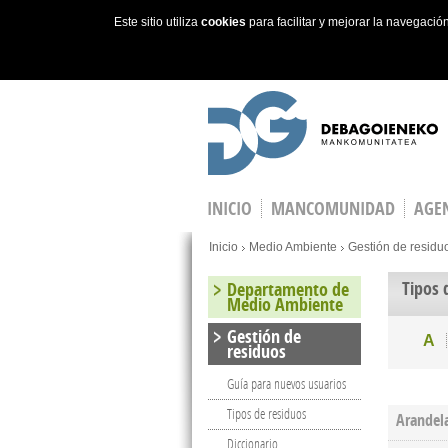
Este sitio utiliza
cookies
para facilitar y mejorar la navegaci
Skip to main content
INICIO
MANCOMUNIDAD
AGEN
You are here
Inicio
Medio Ambiente
Gestión de residu
Tipos 
Departamento de
Medio Ambiente
Gestión de
A
residuos
Guía para nuevos usuarios
Tipos de residuos
Arandel
Diccionario