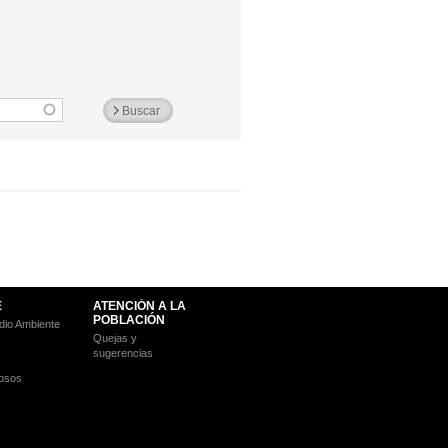
E
ATENCIÓN A LA
POBLACIÓN
io Ambiente
Quejas y
sugerencias
osos