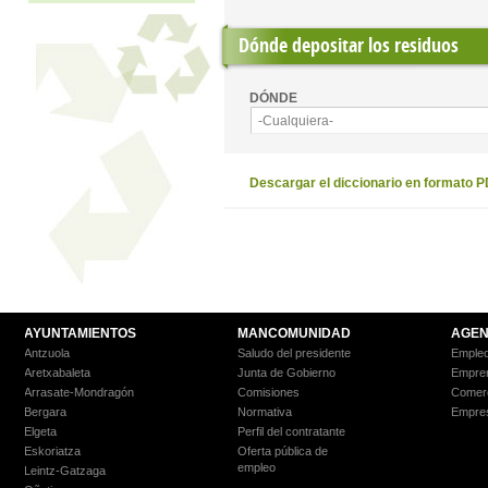
Dónde depositar los residuos
DÓNDE
-Cualquiera-
Descargar el diccionario en formato 
AYUNTAMIENTOS
MANCOMUNIDAD
AGEN
Antzuola
Saludo del presidente
Empleo
Aretxabaleta
Junta de Gobierno
Empre
Arrasate-Mondragón
Comisiones
Comer
Bergara
Normativa
Empre
Elgeta
Perfil del contratante
Eskoriatza
Oferta pública de
empleo
Leintz-Gatzaga