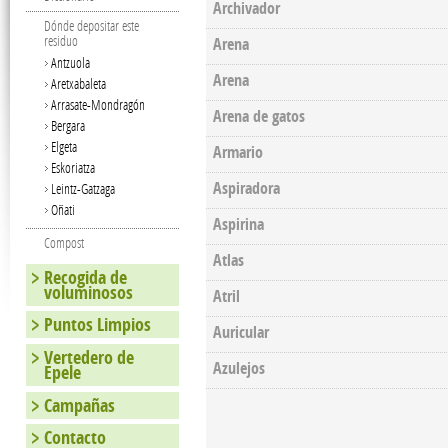
Archivador
Dónde depositar este
residuo
Arena
Antzuola
Arena
Aretxabaleta
Arrasate-Mondragón
Arena de gatos
Bergara
Elgeta
Armario
Eskoriatza
Aspiradora
Leintz-Gatzaga
Oñati
Aspirina
Compost
Atlas
Recogida de
voluminosos
Atril
Puntos Limpios
Auricular
Vertedero de
Azulejos
Epele
Campañas
Pages
Contacto