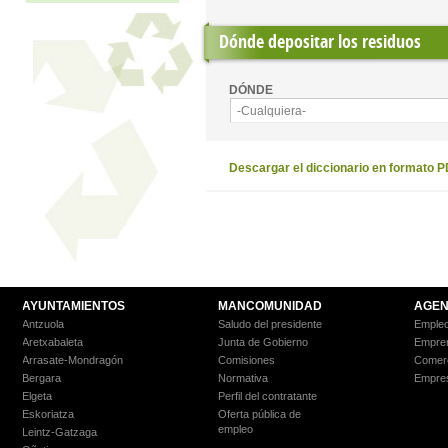
Dónde depositar los residuos
DÓNDE
-Cualquiera-
Descargar el diccionario en formato 
AYUNTAMIENTOS
MANCOMUNIDAD
AGEN
Antzuola
Saludo del presidente
Empleo
Aretxabaleta
Junta de Gobierno
Empre
Arrasate-Mondragón
Comisiones
Comer
Bergara
Normativa
Empre
Elgeta
Perfil del contratante
Eskoriatza
Oferta pública de
empleo
Leintz-Gatzaga