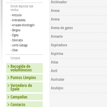
Archivador
Dónde depositar este
residuo
Arena
Antzuola
Arena
Aretxabaleta
Arrasate-Mondragón
Arena de gatos
Bergara
Elgeta
Armario
Eskoriatza
Aspiradora
Leintz-Gatzaga
Oñati
Aspirina
Compost
Atlas
Recogida de
voluminosos
Atril
Puntos Limpios
Auricular
Vertedero de
Azulejos
Epele
Campañas
Pages
Contacto